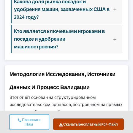
Какова доля рынка посадок и
удобрения машин, захваченных США в
2024 году?
Кто является ключевыми игроками в
посадке и удобрении
машиностроения?
Методология Исследования, Источники
Данных И Процесс Валидации
Этот отчёт основан на структурированном
исследовательском процессе, построенном на прямых
отраслевых беседах, собственном моделировании и
строгой перекрёстной проверке, а не просто на
Позвоните
Нам
Скачать Бесплатный PDF-Файл
кабинетных исследованиях.