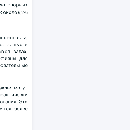
ент опорных
R около 6,2%
ышленности,
коростных и
хся валах,
ективны для
бовательные
акже могут
практически
ования. Это
вятся более