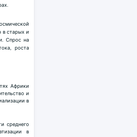
рах.
космической
 в старых и
и. Спрос на
тока, роста
стях Африки
ительство и
иализации в
ти среднего
атизации в