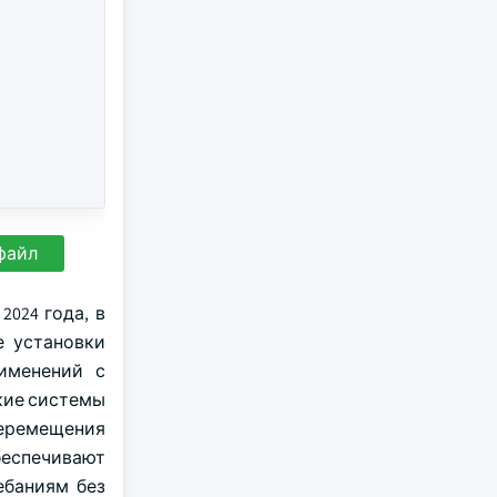
файл
024 года, в
е установки
именений с
кие системы
еремещения
беспечивают
ебаниям без