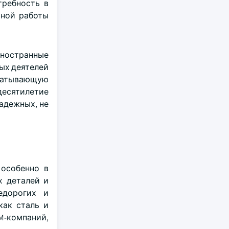
требность в
ьной работы
иностранные
ых деятелей
батывающую
десятилетие
адежных, не
особенно в
х деталей и
едорогих и
как сталь и
M-компаний,