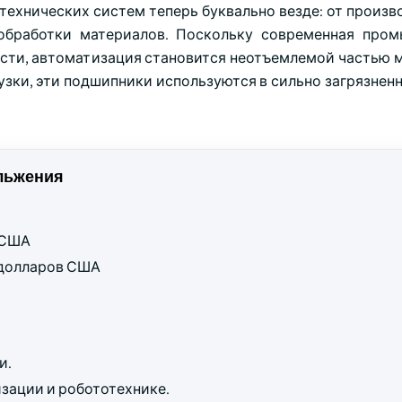
ехнических систем теперь буквально везде: от произв
 обработки материалов. Поскольку современная про
сти, автоматизация становится неотъемлемой частью м
зки, эти подшипники используются в сильно загрязненн
льжения
в США
д долларов США
и.
зации и робототехнике.