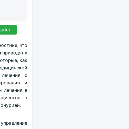
файл
остике, что
 приводят к
оторые, как
Медицинской
 лечения с
ирования и
м лечения в
ациентов о
тонурией.
 управление