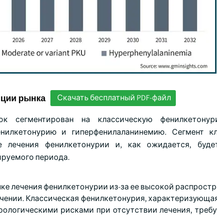
нции рынка
Скачать бесплатный PDF-файл
к сегментирован на классическую фенилкетонур
нилкетонурию и гиперфенилаланинемию. Сегмент кл
 лечения фенилкетонурии и, как ожидается, буде
ируемого периода.
ке лечения фенилкетонурии из-за ее высокой распростр
ечении. Классическая фенилкетонурия, характеризующа
рологическими рисками при отсутствии лечения, требу