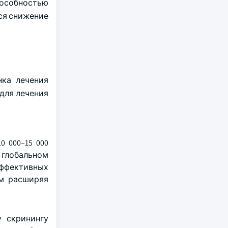
особностью
ся снижение
нка лечения
для лечения
 000–15 000
 глобальном
эффективных
ым расширяя
у скринингу