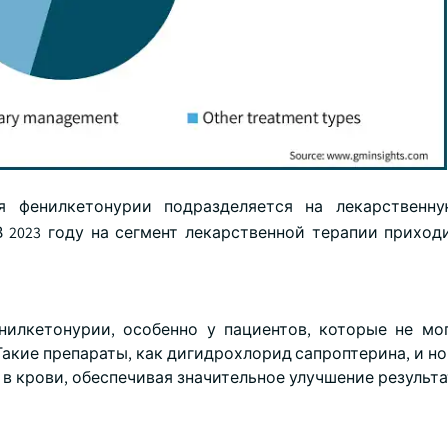
я фенилкетонурии подразделяется на лекарственну
В 2023 году на сегмент лекарственной терапии приход
нилкетонурии, особенно у пациентов, которые не мо
Такие препараты, как дигидрохлорид сапроптерина, и н
в крови, обеспечивая значительное улучшение результа