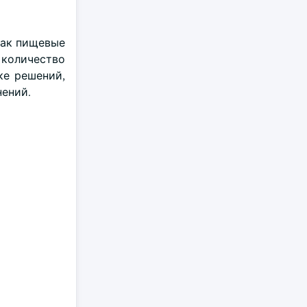
как пищевые
 количество
ке решений,
нений.