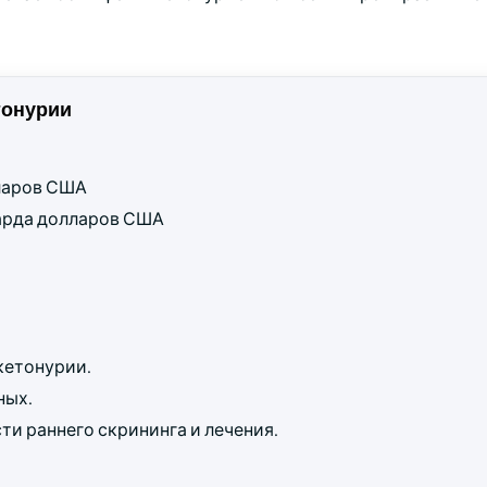
тонурии
лларов США
лиарда долларов США
кетонурии.
ных.
и раннего скрининга и лечения.