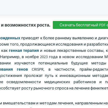
 и возможностях роста.
Скачать бесплатный PDF-
рожденных
приводят к более раннему выявлению и диагн
роме того, продолжающиеся исследования и разработки
х как
генная терапия
и новые лекарственные составы, к
 Например, в ноябре 2023 года в новом исследовании 
вании изучаются потенциальные будущие методы
ования генов
CRISPR, в частности, прайм-редакт
 достижения проложат путь к инновационным метода
ие осведомленности медицинских работников и п
особствует росту рыночного спроса на лечение фенилке
м вмешательствам и методам лечения, направленным на