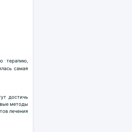
ю терапию,
илась самая
гут достичь
овые методы
тов лечения