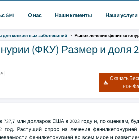
ьс GMI
О нас
Наши клиенты
Наши услуги
 для конкретных заболеваний
Рынок лечения фенилкетонур
урии (ФКУ) Размер и доля 2
24
|
Скачать Бе
PDF-Ф
737,7 млн долларов США в 2023 году и, по оценкам, бу
2 год. Растущий спрос на лечение фенилкетонурией
леваемости фенилкетонурией во всем мире и развитие