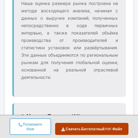
Наша оценка размера рынка построена на
методе восходящего анализа, начиная с
данных о выручке компаний, полученных
непосредственно в ходе первичных
интервью, а также показателей объёма
производства от производителей и
статистики установок или развёртывания.
Эти данные объединяются по региональным
рынкам для получения глобальной оценки,
основанной на реальной отраслевой
деятельности.
5. Модель Прогноза И Ключевые
Позвоните
Допущения
Нам
Скачать Бесплатный PDF-Файл
Каждый прогноз включает явную