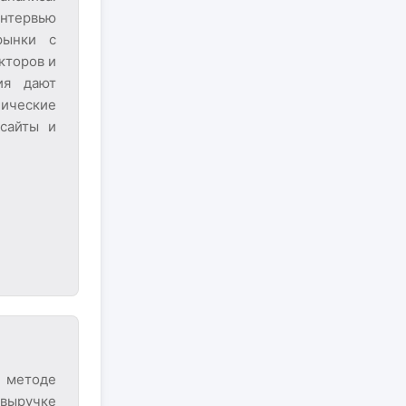
нтервью
рынки с
кторов и
ия дают
ические
нсайты и
 методе
 выручке