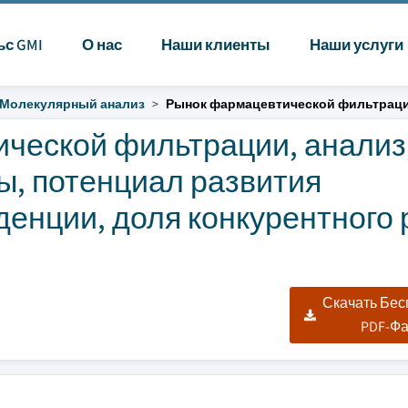
ьс GMI
О нас
Наши клиенты
Наши услуги
Молекулярный анализ
Рынок фармацевтической фильтрац
ческой фильтрации, анализ
ы, потенциал развития
енции, доля конкурентного
Скачать Бе
PDF-Ф