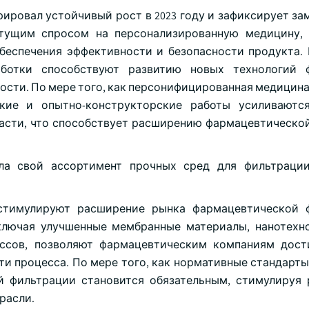
ровал устойчивый рост в 2023 году и зафиксирует за
астущим спросом на персонализированную медицину
беспечения эффективности и безопасности продукта. 
ботки способствуют развитию новых технологий ф
сти. По мере того, как персонифицированная медицина
ские и опытно-конструкторские работы усиливаютс
асти, что способствует расширению фармацевтическо
ила свой ассортимент прочных сред для фильтраци
стимулируют расширение рынка фармацевтической ф
ключая улучшенные мембранные материалы, нанотехн
ссов, позволяют фармацевтическим компаниям дост
и процесса. По мере того, как нормативные стандарты
й фильтрации становится обязательным, стимулируя
расли.