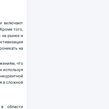
ии включают
Кроме того,
 на рынке и
активизации
роникать на
жениям, что
и используя
онкурентной
я в сложной
 в области