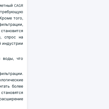
метный CAGR
, требующую
Кроме того,
ильтрации,
 становится
я, спрос на
й индустрии
и воды, что
ильтрации.
ологические
игать более
 становятся
 расширение