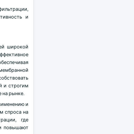
фильтрации,
тивность и
оей широкой
эффективное
обеспечивая
 мембранной
собствовать
й и строгим
 на рынке.
рименению и
м спроса на
рации, где
ии повышают