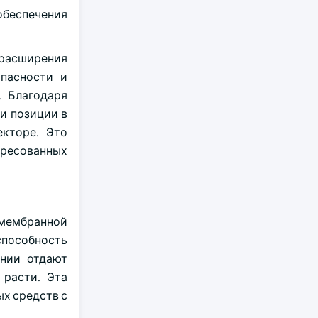
обеспечения
 расширения
опасности и
. Благодаря
и позиции в
екторе. Это
ересованных
мембранной
способность
ании отдают
 расти. Эта
х средств с