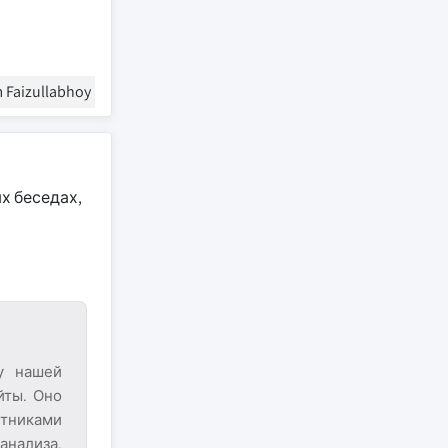
 Faizullabhoy
х беседах,
у нашей
йты. Оно
тниками
анализа.