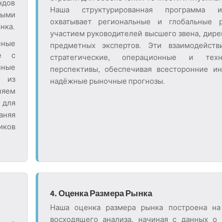
ндов
Наша структурированная программа и
ными
охватывает региональные и глобальные 
нка.
участием руководителей высшего звена, дире
чные
предметных экспертов. Эти взаимодейств
ие с
стратегические, операционные и техн
нные
перспективы, обеспечивая всесторонние и
и из
надёжные рыночные прогнозы.
няем
для
аняя
иков
4. Оценка Размера Рынка
Наша оценка размера рынка построена на
восходящего анализа, начиная с данных о