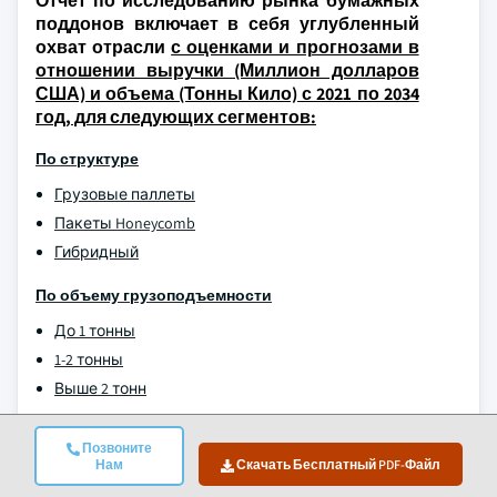
Отчет по исследованию рынка бумажных
поддонов включает в себя углубленный
охват отрасли
с оценками и прогнозами в
отношении выручки (Миллион долларов
США) и объема (Тонны Кило) с 2021 по 2034
год, для следующих сегментов:
По структуре
Грузовые паллеты
Пакеты Honeycomb
Гибридный
По объему грузоподъемности
До 1 тонны
1-2 тонны
Выше 2 тонн
По типу
Позвоните
Нам
Скачать Бесплатный PDF-Файл
2-й путь
4-ходовой