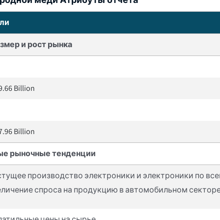
ли
змер и рост рынка
.66 Billion
.96 Billion
ые рыночные тенденции
стущее производство электроники и электроники по вс
еличение спроса на продукцию в автомобильном сектор
латильные цены на сырье