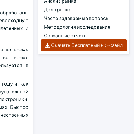
Анализ рынка
Доля рынка
 обработаны
Часто задаваемые вопросы
ревосходную
Методология исследования
плетенных и
Связанные отчёты
Скачать Бесплатный PDF-Файл
ов во время
и во время
льзуется в
году и, как
купательной
ектроники.
мах. Быстро
ачественных