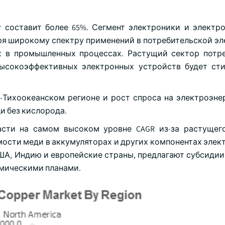
у составит более 65%. Сегмент электроники и электро
ря широкому спектру применений в потребительской эл
 в промышленных процессах. Растущий сектор потр
высокоэффективных электронных устройств будет ст
о-Тихоокеанском регионе и рост спроса на электроэне
и без кислорода.
асти на самом высоком уровне CAGR из-за растущег
мости меди в аккумуляторах и других компонентах элек
ША, Индию и европейские страны, предлагают субсидии
омическими планами.