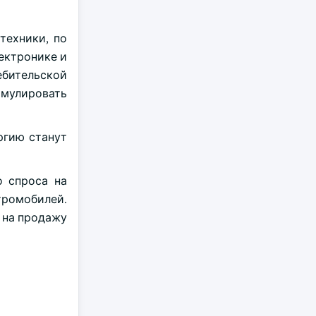
техники, по
ектронике и
ебительской
имулировать
ргию станут
о спроса на
тромобилей.
 на продажу