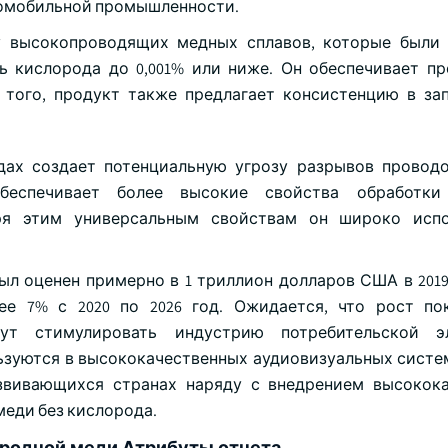
втомобильной промышленности.
у высокопроводящих медных сплавов, которые были
ь кислорода до 0,001% или ниже. Он обеспечивает п
того, продукт также предлагает консистенцию в за
ах создает потенциальную угрозу разрывов провод
обеспечивает более высокие свойства обработк
аря этим универсальным свойствам он широко испо
ыл оценен примерно в 1 триллион долларов США в 2019 
е 7% с 2020 по 2026 год. Ожидается, что рост по
т стимулировать индустрию потребительской эл
зуются в высококачественных аудиовизуальных систе
звивающихся странах наряду с внедрением высокок
еди без кислорода.
родной меди Атрибуты отчета