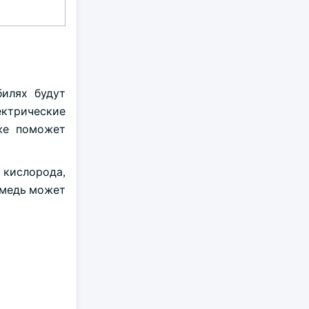
илях будут
ектрические
кже поможет
з кислорода,
а медь может