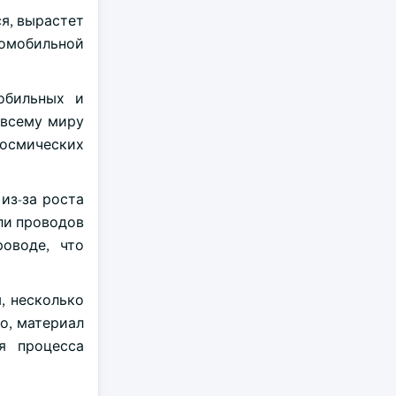
ся, вырастет
томобильной
обильных и
 всему миру
космических
из-за роста
ли проводов
оводе, что
, несколько
о, материал
я процесса