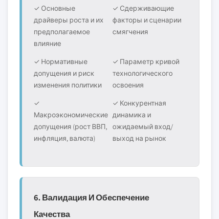
✓ Основные
✓ Сдерживающие
драйверы роста и их
факторы и сценарии
предполагаемое
смягчения
влияние
✓ Нормативные
✓ Параметр кривой
допущения и риск
технологического
изменения политики
освоения
✓
✓ Конкурентная
Макроэкономические
динамика и
допущения (рост ВВП,
ожидаемый вход/
инфляция, валюта)
выход на рынок
6. Валидация И Обеспечение
Качества