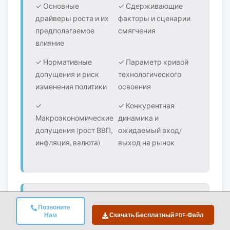
✓ Основные
✓ Сдерживающие
драйверы роста и их
факторы и сценарии
предполагаемое
смягчения
влияние
✓ Нормативные
✓ Параметр кривой
допущения и риск
технологического
изменения политики
освоения
✓
✓ Конкурентная
Макроэкономические
динамика и
допущения (рост ВВП,
ожидаемый вход/
инфляция, валюта)
выход на рынок
6. Валидация И Обеспечение
Позвоните
Нам
Скачать Бесплатный PDF-Файл
Качества