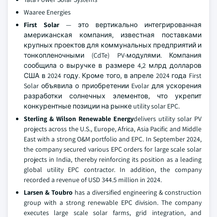
Waaree Energies
First Solar
— это вертикально интегрированная
американская компания, известная поставками
крупных проектов для коммунальных предприятий и
тонкопленочными (CdTe) PV-модулями. Компания
сообщила о выручке в размере 4,2 млрд долларов
США в 2024 году. Кроме того, в апреле 2024 года First
Solar объявила о приобретении Evolar для ускорения
разработки солнечных элементов, что укрепит
конкурентные позиции на рынке utility solar EPC.
Sterling & Wilson Renewable Energy
delivers utility solar PV
projects across the U.S., Europe, Africa, Asia Pacific and Middle
East with a strong O&M portfolio and EPC. In September 2024,
the company secured various EPC orders for large scale solar
projects in India, thereby reinforcing its position as a leading
global utility EPC contractor. In addition, the company
recorded a revenue of USD 344.5 million in 2024.
Larsen & Toubro
has a diversified engineering & construction
group with a strong renewable EPC division. The company
executes large scale solar farms, grid integration, and