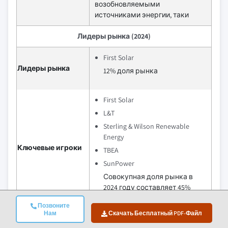
возобновляемыми
источниками энергии, таки
Лидеры рынка (2024)
First Solar
Лидеры рынка
12% доля рынка
First Solar
L&T
Sterling & Wilson Renewable
Energy
Ключевые игроки
TBEA
SunPower
Совокупная доля рынка в
2024 году составляет 45%
Позвоните
Нам
Скачать Бесплатный PDF-Файл
Risen Energy предлагает
решения для