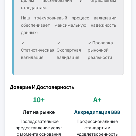
целям исследования и отраслевым
стандартам.
Наш трёхуровневый процесс валидации
обеспечивает максимальную надёжность
данных:
✓
✓
✓ Проверка
Статистическая
Экспертная
рыночной
валидация
валидация
реальности
Доверие И Достоверность
10+
A+
Лет на рынке
Аккредитация BBB
Последовательное
Профессиональные
предоставление услуг
стандарты и
с момента основания
удовлетворенность