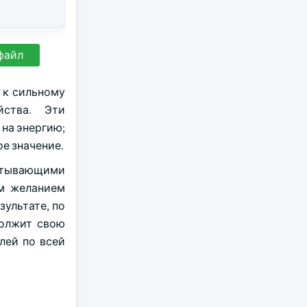
файл
 к сильному
йства. Эти
на энергию;
е значение.
батывающими
им желанием
ультате, по
должит свою
лей по всей