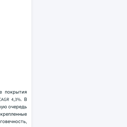
е покрытия
AGR 4,3%. В
вую очередь
укрепленные
овечность,