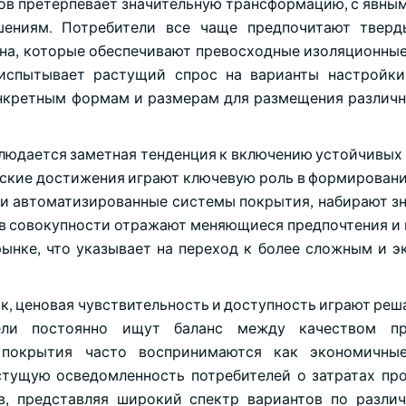
ов претерпевает значительную трансформацию, с явны
шениям. Потребители все чаще предпочитают тверд
пена, которые обеспечивают превосходные изоляционные
испытывает растущий спрос на варианты настройки
онкретным формам и размерам для размещения различ
блюдается заметная тенденция к включению устойчивых
ческие достижения играют ключевую роль в формирован
я и автоматизированные системы покрытия, набирают з
и в совокупности отражают меняющиеся предпочтения и
ынке, что указывает на переход к более сложным и э
к, ценовая чувствительность и доступность играют ре
тели постоянно ищут баланс между качеством п
 покрытия часто воспринимаются как экономичные
стущую осведомленность потребителей о затратах пр
, представляя широкий спектр вариантов по разли