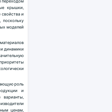
м переходом
ые крышки,
 свойства и
, поскольку
ных моделей
 материалов
ии динамики
начительную
 приоритеты
кологически
шающую роль
родукции и
 варианты,
оизводители
чным ценам,