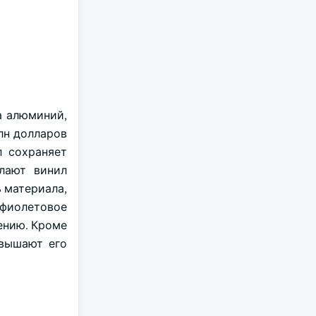
а алюминий,
лн долларов
л сохраняет
лают винил
 материала,
афиолетовое
ению. Кроме
овышают его