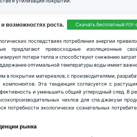
стве и утилизации покрытий.
 и возможностях роста.
Скачать бесплатный PDF-
огических последствиях потребления энергии привело
ые предлагают превосходные изоляционные сво
зируют потери тепла и способствуют снижению затрат 
поддержание оптимальной температуры воды имеет важно
иям в покрытии материалов, с производителями, разра
 компонентов. Эта тенденция согласуется с растущ
ективность и уменьшить общий углеродный след. В рез
ысокопроизводительных чехлов для спа-джакузи про
я потребности экологически сознательных потребите
денции рынка