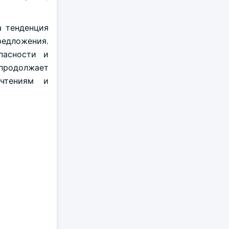
а тенденция
редложения.
пасности и
 продолжает
очтениям и