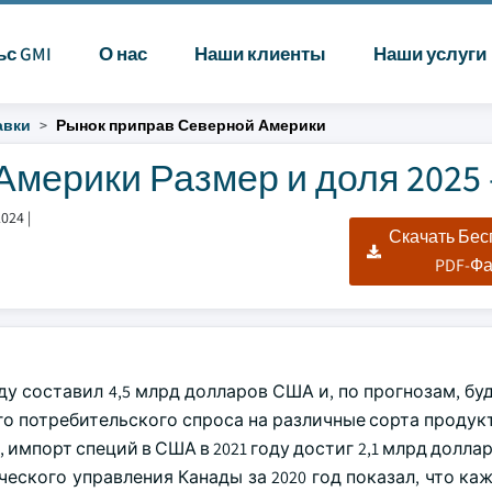
ьс GMI
О нас
Наши клиенты
Наши услуги
авки
Рынок приправ Северной Америки
мерики Размер и доля 2025 -
2024
|
Скачать Бе
PDF-Ф
у составил 4,5 млрд долларов США и, по прогнозам, бу
щего потребительского спроса на различные сорта продук
мпорт специй в США в 2021 году достиг 2,1 млрд долла
ческого управления Канады за 2020 год показал, что к