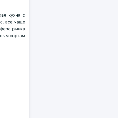
кая кухня с
с, все чаще
сфера рынка
нным сортам