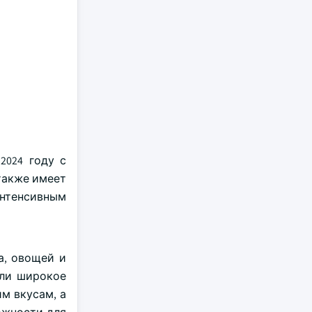
2024 году с
также имеет
интенсивным
а, овощей и
или широкое
м вкусам, а