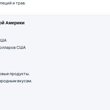
пеций и трав.
ой Америки
 США
 долларов США
ровые продукты.
ародным вкусам.