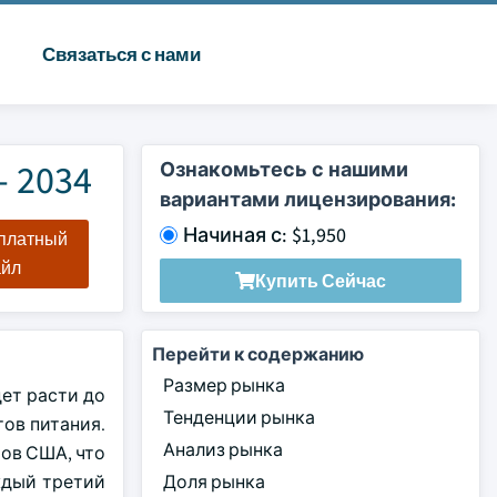
Связаться с нами
 2034
Ознакомьтесь с нашими
вариантами лицензирования:
Начиная с: $1,950
сплатный
айл
Купить Сейчас
Перейти к содержанию
Размер рынка
дет расти до
Тенденции рынка
тов питания.
Анализ рынка
ров США, что
аждый третий
Доля рынка