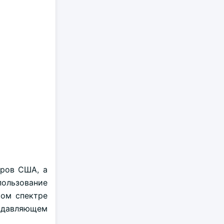
аров США, а
пользование
ком спектре
подавляющем