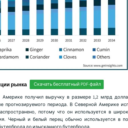
нции рынка
Скачать бесплатный PDF-файл
й Америке получил выручку в размере 1,2 млрд долл
ние прогнозируемого периода. В Северной Америке ис
распространено, потому что он используется в широ
ия. Черный и белый перец обычно используется в 
бутерброда до изысканного бутерброда.