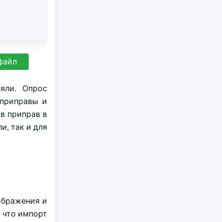
файл
яли. Опрос
 приправы и
в приправ в
и, так и для
ображения и
 что импорт