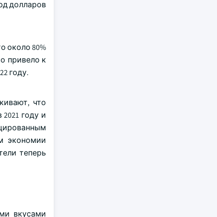
лрд долларов
то около 80%
то привело к
22 году.
кивают, что
2021 году и
ицированным
ом экономии
тели теперь
ыми вкусами