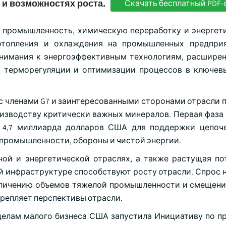
 и возможностях роста.
Скачать бесплатный PDF-
промышленность, химическую переработку и энергети
топления и охлаждения на промышленных предприя
внимания к энергоэффективным технологиям, расшире
 терморегуляции и оптимизации процессов в ключев
е с членами G7 и заинтересованными сторонами отрасли
оизводству критически важных минералов. Первая фаза 
 4,7 миллиарда долларов США для поддержки цепоч
промышленности, обороны и чистой энергии.
ой и энергетической отраслях, а также растущая по
й инфраструктуре способствуют росту отрасли. Спрос 
еличению объемов тяжелой промышленности и смещени
крепляет перспективы отрасли.
 делам малого бизнеса США запустила Инициативу по п