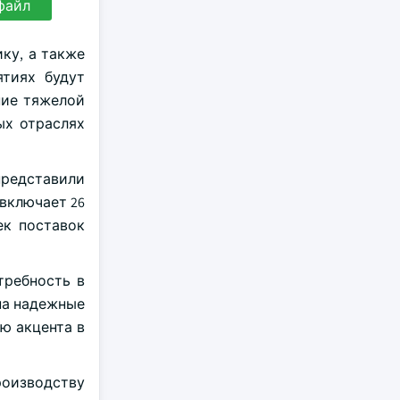
файл
ку, а также
тиях будут
ние тяжелой
ых отраслях
 представили
включает 26
ек поставок
требность в
на надежные
ю акцента в
роизводству