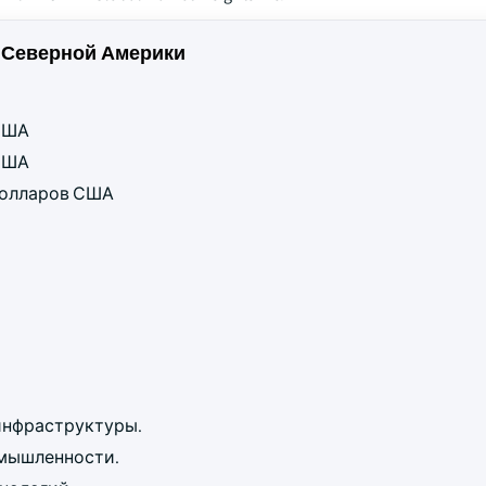
 Северной Америки
 США
 США
 долларов США
инфраструктуры.
омышленности.