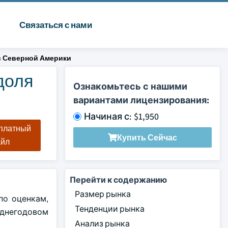
Связаться с нами
 Северной Америки
доля
Ознакомьтесь с нашими
вариантами лицензирования:
Начиная с: $1,950
сплатный
Купить Сейчас
айл
Перейти к содержанию
Размер рынка
по оценкам,
Тенденции рынка
еднегодовом
Анализ рынка