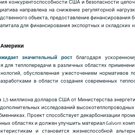
ния конкурентоспособности США и безопасности цепоч
иатива направлена на снижение регуляторной нагрузк
дственного объекта, предоставление финансирования б
апитала для финансирования экспортных и складских н
 Америки
ожидает значительный рост
благодаря ускоренном
 для теплопередачи в различных областях применени
хнологий, обусловленная ужесточением нормативов 
азработками в области создания современных тепло
ила 1,5 миллиона долларов США от Министерства энерге
х дополнительных исследований высокотеплопроводных
обменниках. Проект способствует декарбонизации про
ных областях и должен улучшить материал Galvorn комп
ктеристикам и становится жизнеспособной альтерн