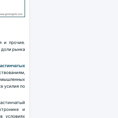
я и прочие.
 доли рынка
астинчатых
ствованиям,
ромышленных
е усилия по
ластинчатый
ктронике и
в условиях