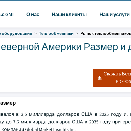
ьс GMI
О нас
Наши клиенты
Наши услуги
 оборудование
Теплообменники
Рынок теплообменников
еверной Америки Размер и 
|
Скачать Бе
PDF-Ф
размер
ался в 3,5 миллиарда долларов США в 2025 году и, 
ду до 7,6 миллиарда долларов США к 2035 году при ср
мпании Global Market Insights Inc.