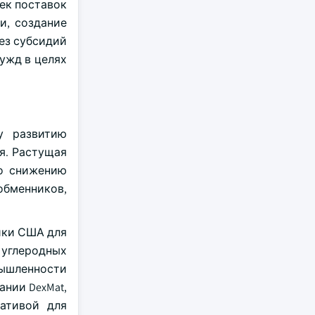
ек поставок
и, создание
ез субсидий
ужд в целях
у развитию
я. Растущая
по снижению
обменников,
тики США для
 углеродных
мышленности
ании DexMat,
ативой для