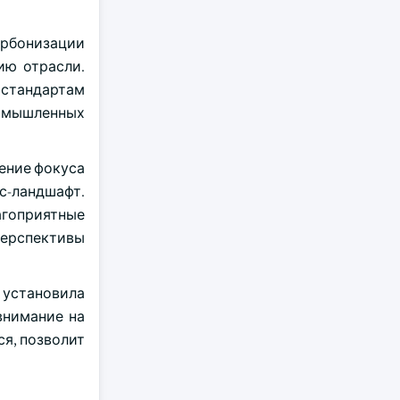
рбонизации
ию отрасли.
 стандартам
ромышленных
ение фокуса
с-ландшафт.
агоприятные
перспективы
 установила
внимание на
ся, позволит