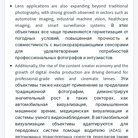
Lens applications are also expanding beyond traditional
photography, with strong growth observed in sectors such as
automotive imaging, industrial machine vision, healthcare
imaging, and smart surveillance systems. В этих
объективах все чаще применяются герметизация от
погодных условий, повышенная прочность и
совместимость с высокоразрешающими сенсорами
для удовлетворения потребностей
профессиональных фотографов и энтузиастов.
Additionally, the rise of the content creator economy and the
growth of digital media production are driving demand for
professional-grade video and cinematic lenses. Эти
объективы также находят применение за пределами
традиционной фотографии, демонстрируя
значительный рост в таких секторах, как
автомобильная визуализация, промышленное
машинное зрение, медицинская визуализация и
системы умного видеонаблюдения. В автомобильной
визуализации объективы адаптируются для
передовых систем помощи водителю (ADAS) и
автономных транспортных средств, предлагая такие