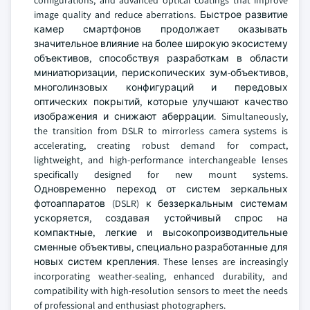
configurations, and advanced optical coatings that improve
image quality and reduce aberrations. Быстрое развитие
камер смартфонов продолжает оказывать
значительное влияние на более широкую экосистему
объективов, способствуя разработкам в области
миниатюризации, перископических зум-объективов,
многолинзовых конфигураций и передовых
оптических покрытий, которые улучшают качество
изображения и снижают аберрации. Simultaneously,
the transition from DSLR to mirrorless camera systems is
accelerating, creating robust demand for compact,
lightweight, and high-performance interchangeable lenses
specifically designed for new mount systems.
Одновременно переход от систем зеркальных
фотоаппаратов (DSLR) к беззеркальным системам
ускоряется, создавая устойчивый спрос на
компактные, легкие и высокопроизводительные
сменные объективы, специально разработанные для
новых систем крепления. These lenses are increasingly
incorporating weather-sealing, enhanced durability, and
compatibility with high-resolution sensors to meet the needs
of professional and enthusiast photographers.