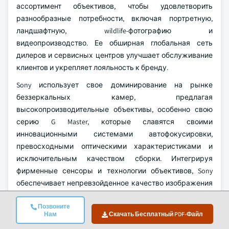
ассортимент объективов, чтобы удовлетворить
разнообразные потребности, включая портретную,
ландшафтную, wildlife-фотографию и
видеопроизводство. Ее обширная глобальная сеть
дилеров и сервисных центров улучшает обслуживание
клиентов и укрепляет лояльность к бренду.
Sony использует свое доминирование на рынке
беззеркальных камер, предлагая
высокопроизводительные объективы, особенно свою
серию G Master, которые славятся своими
инновационными системами автофокусировки,
превосходными оптическими характеристиками и
исключительным качеством сборки. Интегрируя
фирменные сенсоры и технологии объективов, Sony
обеспечивает непревзойденное качество изображения
и производительность. Стратегический фокус компании
Позвоните
на полнокадровых беззеркальных системах,
Нам
Скачать Бесплатный PDF-Файл
объективах для видеосъемки и передовых функциях,