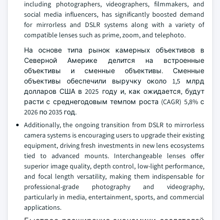
including photographers, videographers, filmmakers, and
social media influencers, has significantly boosted demand
for mirrorless and DSLR systems along with a variety of
compatible lenses such as prime, zoom, and telephoto.
На основе типа рынок камерных объективов в
Северной Америке делится на встроенные
объективы и сменные объективы. Сменные
объективы обеспечили выручку около 1,5 млрд
долларов США в 2025 году и, как ожидается, будут
расти с среднегодовым темпом роста (CAGR) 5,8% с
2026 по 2035 год.
Additionally, the ongoing transition from DSLR to mirrorless
camera systems is encouraging users to upgrade their existing
equipment, driving fresh investments in new lens ecosystems
tied to advanced mounts. Interchangeable lenses offer
superior image quality, depth control, low-light performance,
and focal length versatility, making them indispensable for
professional-grade photography and videography,
particularly in media, entertainment, sports, and commercial
applications.