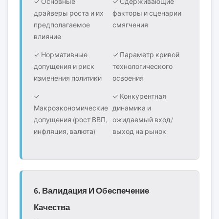
✓ Основные
✓ Сдерживающие
драйверы роста и их
факторы и сценарии
предполагаемое
смягчения
влияние
✓ Нормативные
✓ Параметр кривой
допущения и риск
технологического
изменения политики
освоения
✓
✓ Конкурентная
Макроэкономические
динамика и
допущения (рост ВВП,
ожидаемый вход/
инфляция, валюта)
выход на рынок
6. Валидация И Обеспечение
Качества