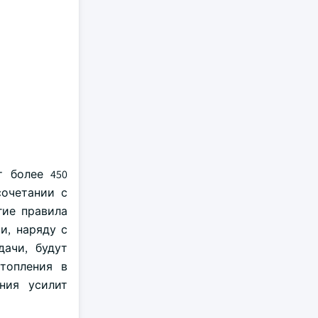
 более 450
сочетании с
гие правила
и, наряду с
ачи, будут
топления в
ния усилит