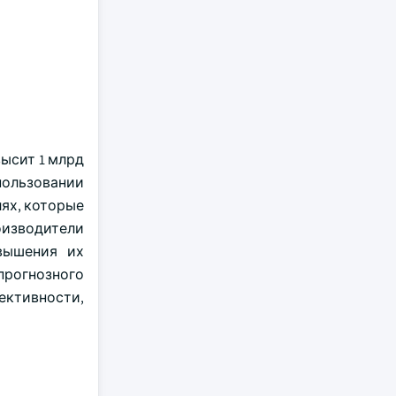
высит 1 млрд
льзовании
ях, которые
оизводители
вышения их
прогнозного
ективности,