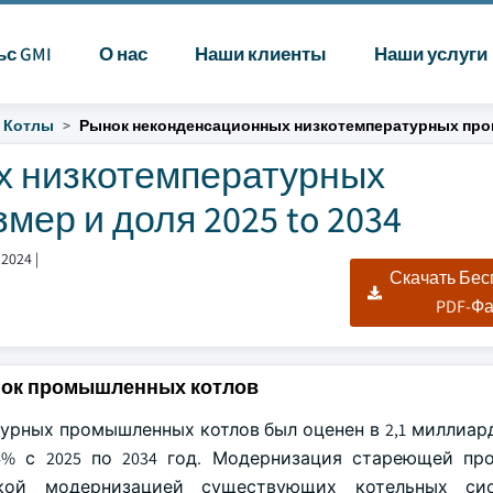
ьс GMI
О нас
Наши клиенты
Наши услуги
Котлы
Рынок неконденсационных низкотемпературных пр
х низкотемпературных
ер и доля 2025 to 2034
 2024
|
Скачать Бе
PDF-Ф
нок промышленных котлов
рных промышленных котлов был оценен в 2,1 миллиар
,4% с 2025 по 2034 год. Модернизация стареющей п
ской модернизацией существующих котельных си