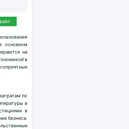
файл
ользования
 в основном
пираются на
кономикой в
агоприятные
затратам по
мпературы в
стициями в
ие бизнеса.
ельственные