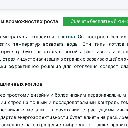
 и возможностях роста.
Скачать бесплатный PDF-
температуры относится к
котел
Он построен без исп
изких температур возврата воды. Эти типы котлов
торые требуют не столь строгой эффективности и о
Быстрая индустриализация в странах с развивающейся э
ки эффективное решение для отопления создаст бл
ышленных котлов
ее простому дизайну и более низким первоначальным 
щий спрос на точный и последовательный контроль те
первичные металлы, в сочетании с растущими инве
дартов энергоэффективности будет влиять на расширен
правленные на сокращение выбросов, а также правит