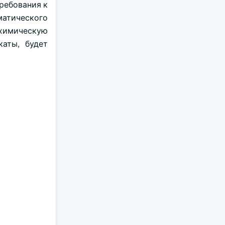
ребования к
матического
 химическую
каты, будет