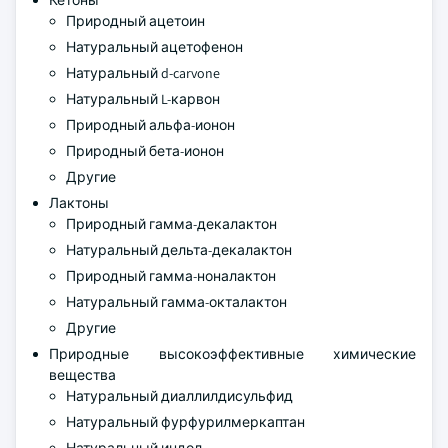
Кетоны
Природный ацетоин
Натуральный ацетофенон
Натуральный d-carvone
Натуральный L-карвон
Природный альфа-ионон
Природный бета-ионон
Другие
Лактоны
Природный гамма-декалактон
Натуральный дельта-декалактон
Природный гамма-ноналактон
Натуральный гамма-окталактон
Другие
Природные высокоэффективные химические
вещества
Натуральный диаллилдисульфид
Натуральный фурфурилмеркаптан