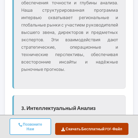
обеспечения точности и глубины анализа.
Наша структурированная программа
интервью охватывает региональные и
глобальные рынки с участием руководителей
высшего звена, директоров и предметных
экспертов. Эти взаимодействия дают
стратегические, операционные и
технические перспективы, обеспечивая
всесторонние инсайты и надёжные
рыночные прогнозы.
3. Интеллектуальный Анализ
Данных И Анализ Рынка
Позвоните
Интеллектуальный анализ данных является
Нам
Скачать Бесплатный PDF-Файл
ключевой частью нашего