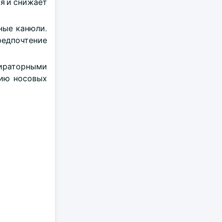
я и снижает
ные канюли.
едпочтение
ираторными
нию носовых