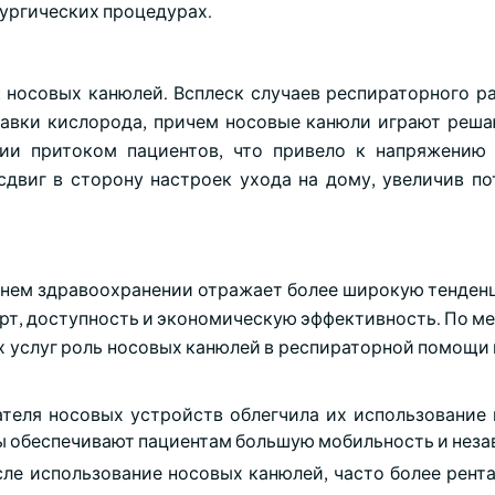
ургических процедурах.
к носовых канюлей. Всплеск случаев респираторного р
тавки кислорода, причем носовые канюли играют реш
ии притоком пациентов, что привело к напряжению
двиг в сторону настроек ухода на дому, увеличив по
нем здравоохранении отражает более широкую тенденц
рт, доступность и экономическую эффективность. По ме
 услуг роль носовых канюлей в респираторной помощи н
ателя носовых устройств облегчила их использование
ы обеспечивают пациентам большую мобильность и неза
ле использование носовых канюлей, часто более рента