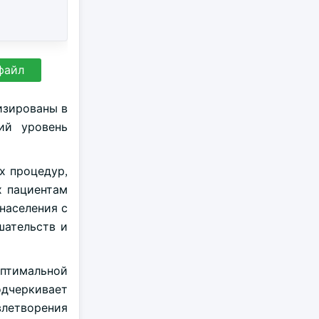
файл
изированы в
ий уровень
х процедур,
х пациентам
населения с
шательств и
оптимальной
одчеркивает
влетворения