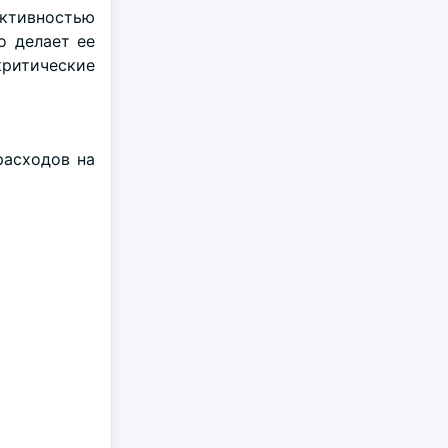
ективностью
о делает ее
критические
расходов на