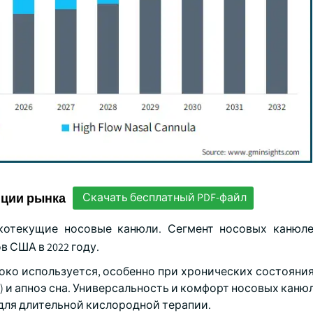
нции рынка
Скачать бесплатный PDF-файл
котекущие носовые канюли. Сегмент носовых канюл
в США в 2022 году.
ко используется, особенно при хронических состояниях
 и апноэ сна. Универсальность и комфорт носовых каню
для длительной кислородной терапии.