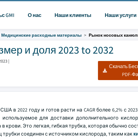
ьс GMI
О нас
Наши клиенты
Наши услуги
Медицинские расходные материалы
Рынок носовых канюл
мер и доля 2023 to 2032
2023
|
Скачать Бе
PDF-Ф
США в 2022 году и готов расти на CAGR более 6,2% с 2023 
, используемое для доставки дополнительного кисло
крови. Это легкая, гибкая трубка, которая обычно сос
ец трубки соединен с источником кислорода, таким как
к