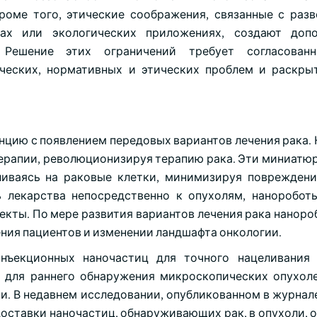
роме того, этические соображения, связанные с раз
рах или экологических приложениях, создают допо
 Решение этих ограничений требует согласован
ческих, нормативных и этических проблем и раскры
нцию с появлением передовых вариантов лечения рака.
терапии, революционизируя терапию рака. Эти миниатю
ливаясь на раковые клетки, минимизируя поврежден
ь лекарства непосредственно к опухолям, наноробо
кты. По мере развития вариантов лечения рака наноро
ения пациентов и изменении ландшафта онкологии.
инъекционных наночастиц для точного нацеливания
д для раннего обнаружения микроскопических опухоле
В недавнем исследовании, опубликованном в журнале IE
я доставки наночастиц, обнаруживающих рак, в опухоли,