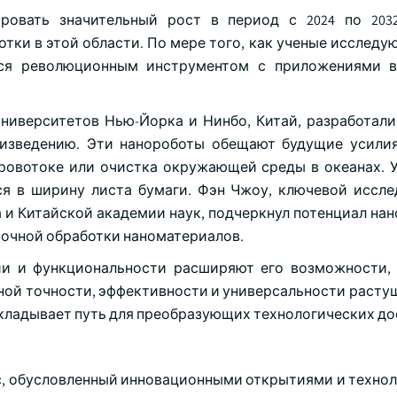
ровать значительный рост в период с 2024 по 203
тки в этой области. По мере того, как ученые исследу
ятся революционным инструментом с приложениями 
 университетов Нью-Йорка и Нинбо, Китай, разработал
изведению. Эти нанороботы обещают будущие усилия
кровотоке или очистка окружающей среды в океанах. 
ся в ширину листа бумаги. Фэн Чжоу, ключевой иссле
 и Китайской академии наук, подчеркнул потенциал на
точной обработки наноматериалов.
ии и функциональности расширяют его возможности,
ной точности, эффективности и универсальности расту
окладывает путь для преобразующих технологических д
с, обусловленный инновационными открытиями и техно