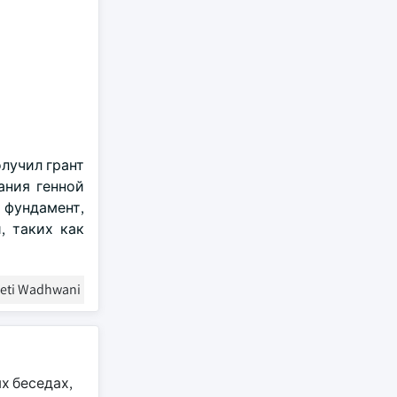
олучил грант
ания генной
фундамент,
, таких как
eeti Wadhwani
х беседах,