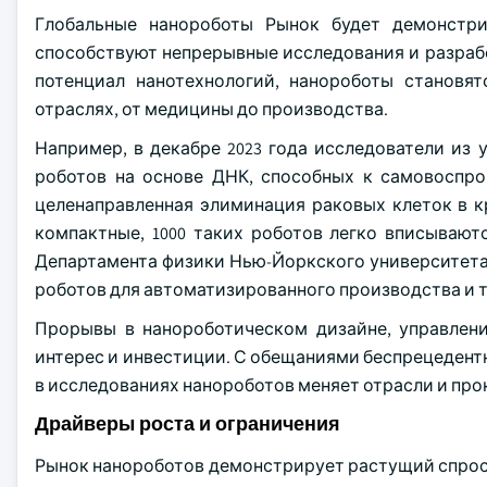
Глобальные нанороботы Рынок будет демонстри
способствуют непрерывные исследования и разрабо
потенциал нанотехнологий, нанороботы станов
отраслях, от медицины до производства.
Например, в декабре 2023 года исследователи из
роботов на основе ДНК, способных к самовоспро
целенаправленная элиминация раковых клеток в 
компактные, 1000 таких роботов легко вписывают
Департамента физики Нью-Йоркского университета
роботов для автоматизированного производства и 
Прорывы в нанороботическом дизайне, управлен
интерес и инвестиции. С обещаниями беспрецедент
в исследованиях нанороботов меняет отрасли и пр
Драйверы роста и ограничения
Рынок нанороботов демонстрирует растущий спро