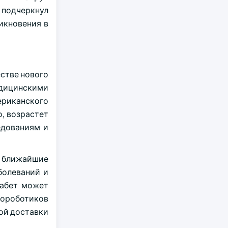
 подчеркнул
икновения в
естве нового
едицинскими
риканского
о, возрастет
едованиям и
в ближайшие
болеваний и
иабет может
нороботиков
ной доставки