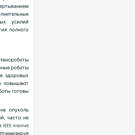
вертыванием
лнительные
ных усилий
тия полного
 Нанороботы
рные роботы
ие здоровых
ты повышают
боты готовы
 на опухоль
й, часто не
EE Internet
 оптимизируя