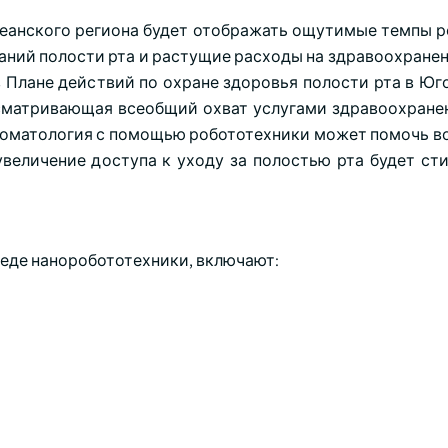
еанского региона будет отображать ощутимые темпы ро
ваний полости рта и растущие расходы на здравоохране
в Плане действий по охране здоровья полости рта в Юг
дусматривающая всеобщий охват услугами здравоохране
 стоматология с помощью робототехники может помочь в
величение доступа к уходу за полостью рта будет ст
еде наноробототехники, включают: