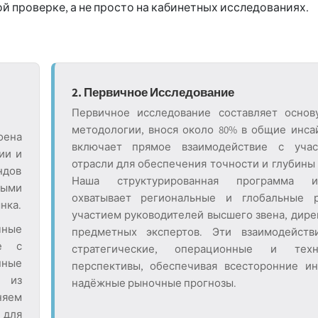
 проверке, а не просто на кабинетных исследованиях.
2. Первичное Исследование
Первичное исследование составляет основ
методологии, внося около 80% в общие инса
оена
включает прямое взаимодействие с учас
ии и
отрасли для обеспечения точности и глубины 
ндов
Наша структурированная программа и
ными
охватывает региональные и глобальные 
нка.
участием руководителей высшего звена, дире
чные
предметных экспертов. Эти взаимодейств
ие с
стратегические, операционные и техн
нные
перспективы, обеспечивая всесторонние и
и из
надёжные рыночные прогнозы.
няем
для