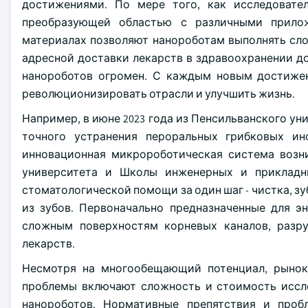
достижениями. По мере того, как исследовате
преобразующей областью с различными прилож
материалах позволяют нанороботам выполнять сл
адресной доставки лекарств в здравоохранении д
нанороботов огромен. С каждым новым достиже
революционизировать отрасли и улучшить жизнь.
Например, в июне 2023 года из Пенсильванского у
точного устранения пероральных грибковых и
инновационная микророботическая система возн
университета и Школы инженерных и прикладн
стоматологической помощи за один шаг - чистка, зу
из зубов. Первоначально предназначенные для э
сложным поверхностям корневых каналов, разру
лекарств.
Несмотря на многообещающий потенциал, рынок 
проблемы включают сложность и стоимость иссле
нанороботов. Нормативные препятствия и проб