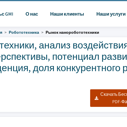
ьс GMI
О нас
Наши клиенты
Наши услуги
я
Робототехника
Рынок наноробототехники
техники, анализ воздействи
ерспективы, потенциал разв
енция, доля конкурентного 
Скачать Бе
PDF-Ф