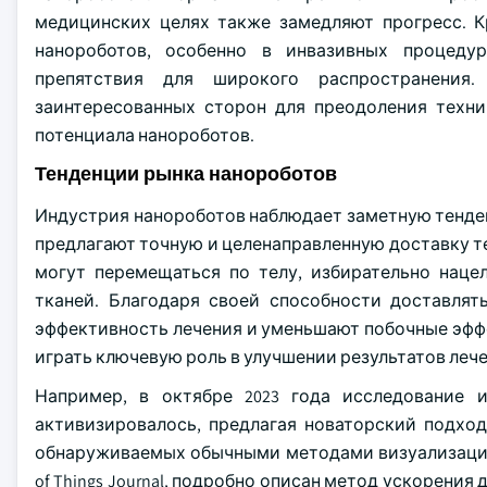
медицинских целях также замедляют прогресс. К
нанороботов, особенно в инвазивных процеду
препятствия для широкого распространения.
заинтересованных сторон для преодоления техни
потенциала нанороботов.
Тенденции рынка нанороботов
Индустрия нанороботов наблюдает заметную тенде
предлагают точную и целенаправленную доставку 
могут перемещаться по телу, избирательно наце
тканей. Благодаря своей способности доставлят
эффективность лечения и уменьшают побочные эффе
играть ключевую роль в улучшении результатов леч
Например, в октябре 2023 года исследование 
активизировалось, предлагая новаторский подхо
обнаруживаемых обычными методами визуализации. 
of Things Journal, подробно описан метод ускорени