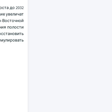
ста до 2032
ние увеличат
о-Восточной
ния полости
осстановить
имулировать