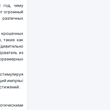
2 год, чему
ют огромный
в различных
и крошечных
, такие как
Удивительно
дователь из
норазмерных
 стимулируя
щий импульс
остижений.
логическими