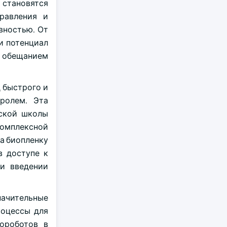
 становятся
равления и
вностью. От
и потенциал
ь обещанием
 быстрого и
ролем. Эта
еской школы
омплексной
ла биопленку
в доступе к
 и введении
начительные
роцессы для
ороботов в