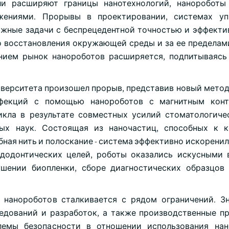
ли расширяют границы нанотехнологий, нанороботы
ениями. Прорывы в проектировании, системах уп
ожные задачи с беспрецедентной точностью и эффекти
о восстановления окружающей среды и за ее пределам
нием рынок нанороботов расширяется, подпитываяс
ниверситета произошел прорыв, представив новый метод
нфекций с помощью нанороботов с магнитным конт
икла в результате совместных усилий стоматологич
ых наук. Состоящая из наночастиц, способных к к
бная нить и полоскание - система эффективно искорени
ндодонтических целей, роботы оказались искусными 
шении биопленки, сборе диагностических образцов
нанороботов сталкивается с рядом ограничений. З
дований и разработок, а также производственные п
лемы безопасности в отношении использования нан