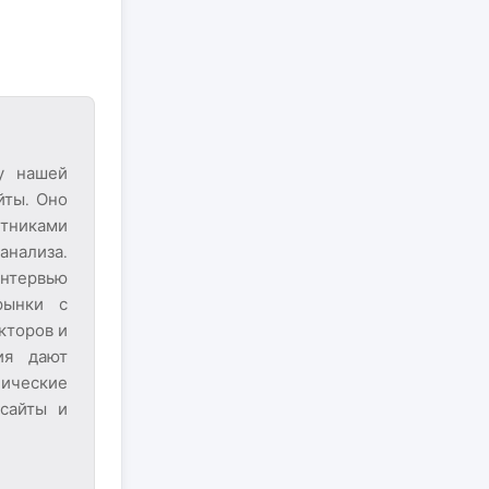
у нашей
йты. Оно
тниками
анализа.
нтервью
рынки с
кторов и
ия дают
ические
нсайты и