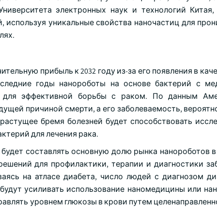
Университета электронных наук и технологий Китая,
, используя уникальные свойства наночастиц для прон
лях.
ительную прибыль к 2032 году из-за его появления в кач
оследние годы нанороботы на основе бактерий с м
й для эффективной борьбы с раком. По данным Аме
дущей причиной смерти, а его заболеваемость, вероятн
о растущее бремя болезней будет способствовать иссл
ктерий для лечения рака.
 будет составлять основную долю рынка нанороботов 
решений для профилактики, терапии и диагностики за
ваясь на атласе диабета, число людей с диагнозом д
ы будут усиливать использование наномедицины или на
правлять уровнем глюкозы в крови путем целенаправлен