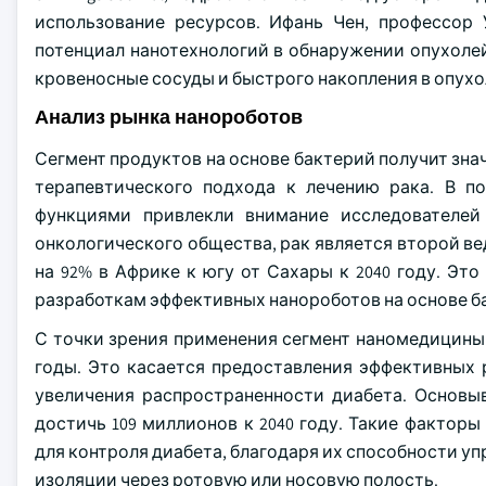
использование ресурсов. Ифань Чен, профессор 
потенциал нанотехнологий в обнаружении опухолей
кровеносные сосуды и быстрого накопления в опухо
Анализ рынка нанороботов
Сегмент продуктов на основе бактерий получит знач
терапевтического подхода к лечению рака. В п
функциями привлекли внимание исследователе
онкологического общества, рак является второй ве
на 92% в Африке к югу от Сахары к 2040 году. Эт
разработкам эффективных нанороботов на основе ба
С точки зрения применения сегмент наномедицины
годы. Это касается предоставления эффективных 
увеличения распространенности диабета. Основы
достичь 109 миллионов к 2040 году. Такие фактор
для контроля диабета, благодаря их способности у
изоляции через ротовую или носовую полость.