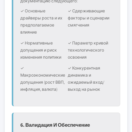
документацию следующего:
✓ Основные
✓ Сдерживающие
драйверы роста и их
факторы и сценарии
предполагаемое
смягчения
влияние
✓ Нормативные
✓ Параметр кривой
допущения и риск
технологического
изменения политики
освоения
✓
✓ Конкурентная
Макроэкономические
динамика и
допущения (рост ВВП,
ожидаемый вход/
инфляция, валюта)
выход на рынок
6. Валидация И Обеспечение