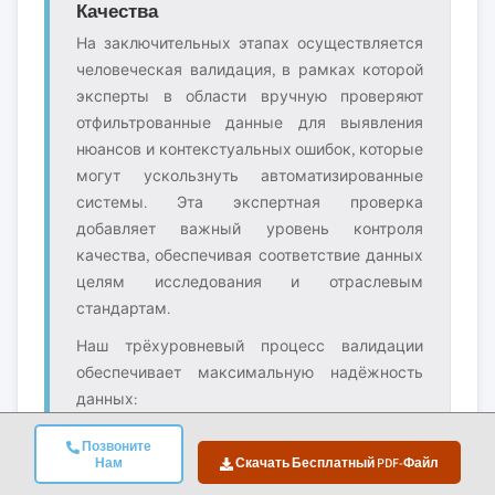
Качества
На заключительных этапах осуществляется
человеческая валидация, в рамках которой
эксперты в области вручную проверяют
отфильтрованные данные для выявления
нюансов и контекстуальных ошибок, которые
могут ускользнуть автоматизированные
системы. Эта экспертная проверка
добавляет важный уровень контроля
качества, обеспечивая соответствие данных
целям исследования и отраслевым
стандартам.
Наш трёхуровневый процесс валидации
обеспечивает максимальную надёжность
данных:
✓
✓
✓ Проверка
Позвоните
Статистическая
Экспертная
рыночной
Нам
Скачать Бесплатный PDF-Файл
валидация
валидация
реальности