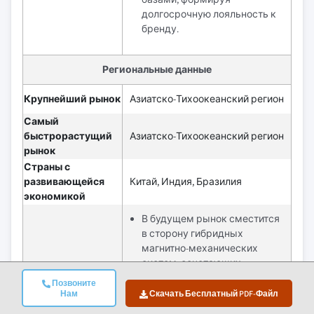
долгосрочную лояльность к
бренду.
Региональные данные
Крупнейший рынок
Азиатско-Тихоокеанский регион
Самый
быстрорастущий
Азиатско-Тихоокеанский регион
рынок
Страны с
развивающейся
Китай, Индия, Бразилия
экономикой
В будущем рынок сместится
в сторону гибридных
магнитно-механических
систем, сочетающих
удобство магнитов с высокой
Позвоните
безопасностью "жёсткого
Нам
Скачать Бесплатный PDF-Файл
замка", необходимого для