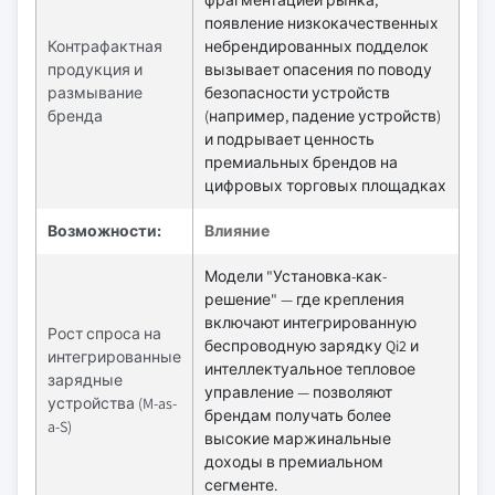
появление низкокачественных
Контрафактная
небрендированных подделок
продукция и
вызывает опасения по поводу
размывание
безопасности устройств
бренда
(например, падение устройств)
и подрывает ценность
премиальных брендов на
цифровых торговых площадках
Возможности:
Влияние
Модели "Установка-как-
решение" — где крепления
включают интегрированную
Рост спроса на
беспроводную зарядку Qi2 и
интегрированные
интеллектуальное тепловое
зарядные
управление — позволяют
устройства (M-as-
брендам получать более
a-S)
высокие маржинальные
доходы в премиальном
сегменте.