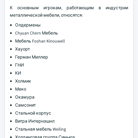
К основным игрокам, работающим в индустрии
металлической мебели, относятся:
Олдермены
Chyuan Chern Мебель
Мебель Foshan Kinouwell
Хауорт
Герман Миллер
ГНИ
КИ
Холмик
Меко
Окамура
Самсонит
Стальной корпус
Витра Интернэшнл
Стальная мебель Weiling
Холдинговая группа Синьюэ