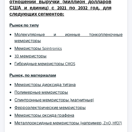
отношении выручки (миллион долларов
США и единиц) с 2021 по 2032 год, для
следующих сегментов:
Рынок по типу
Молекулярные и ионные тонкопленочные
мемристоры
Мемристоры Spintronics
3D мемристоры
Гибридные мемристоры CMOS
Рынок, по материалам
Мемристоры диоксида титана
Полимерные мемристоры
Спинтронные мемристоры (магнитные)
Ферроэлектрические мемристоры
Мемристоры оксида графена
Металлооксидные мемристоры (например, ZnO, HfO?)