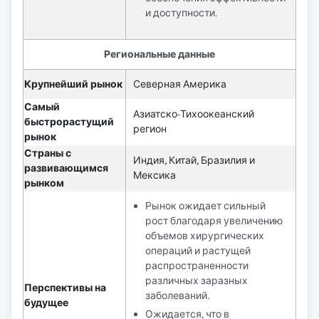
и доступности.
Региональные данные
Крупнейший рынок
Северная Америка
Самый
Азиатско-Тихоокеанский
быстрорастущий
регион
рынок
Страны с
Индия, Китай, Бразилия и
развивающимся
Мексика
рынком
Рынок ожидает сильный
рост благодаря увеличению
объемов хирургических
операций и растущей
распространенности
различных заразных
Перспективы на
заболеваний.
будущее
Ожидается, что в