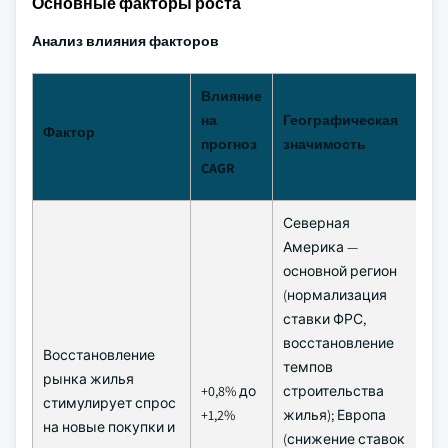
Основные факторы роста
Анализ влияния факторов
Влияние
на
Географическая
В
Фактор
прогноз
значимость
р
CAGR
Северная
Америка —
основной регион
(нормализация
ставки ФРС,
восстановление
Восстановление
темпов
рынка жилья
С
+0,8% до
строительства
стимулирует спрос
пе
+1,2%
жилья); Европа
на новые покупки и
го
(снижение ставок