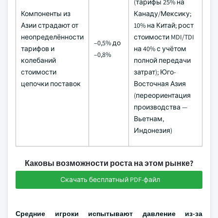
(тарифы 25% на
Компоненты из
Канаду/Мексику;
Кр
Азии страдают от
10% на Китай; рост
пер
неопределённости
стоимости MDI/TDI
–0,5% до
— 
тарифов и
на 40% с учётом
–0,8%
пр
колебаний
полной передачи
то
стоимости
затрат); Юго-
на
цепочки поставок
Восточная Азия
(переориентация
производства —
Вьетнам,
Индонезия)
Каковы возможности роста на этом рынке?
Скачать бесплатный PDF-файл
Средние игроки испытывают давление из-за