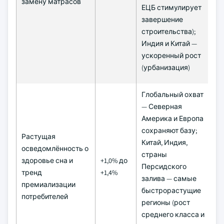
замену матрасов
ЕЦБ стимулирует
завершение
строительства);
Индия и Китай —
ускоренный рост
(урбанизация)
Глобальный охват
— Северная
Америка и Европа
сохраняют базу;
Растущая
Китай, Индия,
осведомлённость о
страны
здоровье сна и
+1,0% до
Д
Персидского
тренд
+1,4%
(≥
залива — самые
премиализации
быстрорастущие
потребителей
регионы (рост
среднего класса и