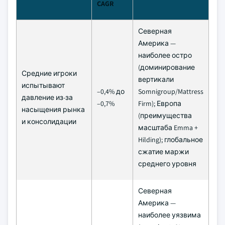
CAGR
Северная
Америка —
наиболее остро
(доминирование
Средние игроки
вертикали
испытывают
–0,4% до
Somnigroup/Mattress
Ср
давление из-за
–0,7%
Firm); Европа
пер
насыщения рынка
(преимущества
и консолидации
масштаба Emma +
Hilding); глобальное
сжатие маржи
среднего уровня
Северная
Америка —
наиболее уязвима