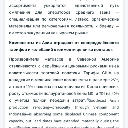
ассортимента ускоряется. Единственный путь
смягчения для операторов среднего звена —
специализация по категориям: латекс, органические
материалы или региональная лояльность к бренду —
вместо конкуренции на широком рынке.
Компоненты из Азии страдают от неопределённости
тарифов и колебаний стоимости цепочки поставок
Производители матрасов в Северной Америке
сталкиваются с серьёзными ценовыми рисками из-за
волатильности торговой политики. Тарифы США на
канадские и мексиканские компоненты в размере 25%,
а также 10% пошлина на материалы из Китая привели к
росту стоимости полиуретановой пены MDI и TDI на 40%
[8]
с учётом полной передачи затрат.
Southeast Asian
production rerouting—principally through Vietnam and
Indonesia—is absorbing some displaced Chinese component
capacity, but lead times have extended materially during the
qualification period. Margin recovery depends on the speed at