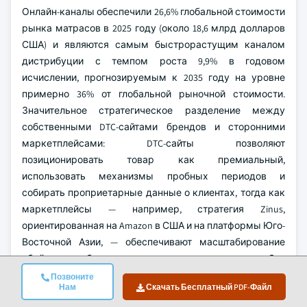
Онлайн-каналы обеспечили 26,6% глобальной стоимости
рынка матрасов в 2025 году (около 18,6 млрд долларов
США) и являются самым быстрорастущим каналом
дистрибуции с темпом роста 9,9% в годовом
исчислении, прогнозируемым к 2035 году на уровне
примерно 36% от глобальной рыночной стоимости.
Значительное стратегическое разделение между
собственными DTC-сайтами брендов и сторонними
маркетплейсами: DTC-сайты позволяют
позиционировать товар как премиальный,
использовать механизмы пробных периодов и
собирать проприетарные данные о клиентах, тогда как
маркетплейсы — например, стратегия Zinus,
ориентированная на Amazon в США и на платформы Юго-
Восточной Азии, — обеспечивают масштабирование
объёмов при более низких средних ценах продаж. Эти
модели не исключают друг друга, но экономически
Позвоните
Нам
Скачать Бесплатный PDF-Файл
более выгодны собственным DTC-сайтам для