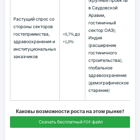
(крупные проекты
в Саудовской
Аравии,
Растущий спрос со
гостиничный
стороны секторов
сектор ОАЭ);
гостеприимства,
+0,7% до
С
Индия
здравоохранения и
+1,0%
(2
(расширение
институциональных
гостиничного
заказчиков
строительства);
глобальное
здравоохранение
(демографическое
старение)
Каковы возможности роста на этом рынке?
Скачать бесплатный PDF-файл