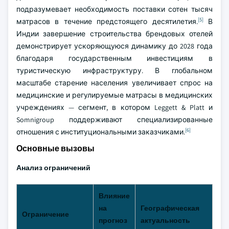
подразумевает необходимость поставки сотен тысяч
[5]
матрасов в течение предстоящего десятилетия.
В
Индии завершение строительства брендовых отелей
демонстрирует ускоряющуюся динамику до 2028 года
благодаря государственным инвестициям в
туристическую инфраструктуру. В глобальном
масштабе старение населения увеличивает спрос на
медицинские и регулируемые матрасы в медицинских
учреждениях — сегмент, в котором Leggett & Platt и
Somnigroup поддерживают специализированные
[6]
отношения с институциональными заказчиками.
Основные вызовы
Анализ ограничений
Влияние
на
Географическая
Вр
Ограничение
прогноз
актуальность
ра