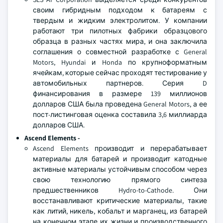
своим гибридным подходом к батареям с
твердым и жидким электролитом. У компании
работают три пилотных фабрики образцового
образца в разных частях мира, и она заключила
соглашения о совместной разработке с General
Motors, Hyundai и Honda по крупноформатным
ячейкам, которые сейчас проходят тестирование у
автомобильных партнеров. Серия D
финансирования в размере 139 миллионов
долларов США была проведена General Motors, а ее
пост-листинговая оценка составила 3,6 миллиарда
долларов США.
Ascend Elements
-
Ascend Elements производит и перерабатывает
материалы для батарей и производит катодные
активные материалы устойчивым способом через
свою технологию прямого синтеза
предшественников Hydro-to-Cathode. Они
восстанавливают критические материалы, такие
как литий, никель, кобальт и марганец, из батарей
на конечном этапе их жизни и производственного