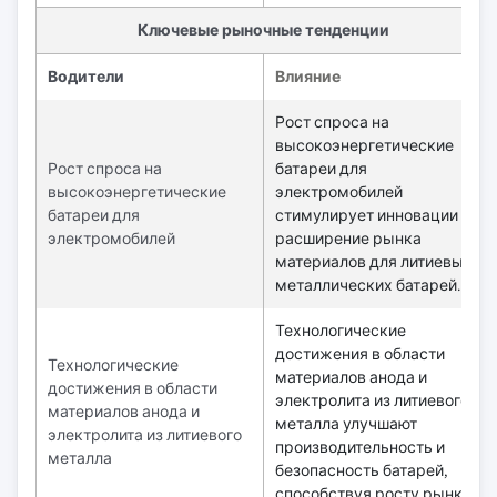
Ключевые рыночные тенденции
Водители
Влияние
Рост спроса на
высокоэнергетические
Рост спроса на
батареи для
высокоэнергетические
электромобилей
батареи для
стимулирует инновации и
электромобилей
расширение рынка
материалов для литиевых
металлических батарей.
Технологические
достижения в области
Технологические
материалов анода и
достижения в области
электролита из литиевого
материалов анода и
металла улучшают
электролита из литиевого
производительность и
металла
безопасность батарей,
способствуя росту рынка.