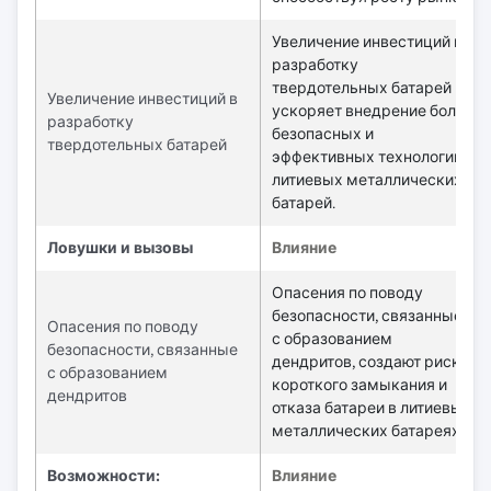
Увеличение инвестиций в
разработку
твердотельных батарей
Увеличение инвестиций в
ускоряет внедрение более
разработку
безопасных и
твердотельных батарей
эффективных технологий
литиевых металлических
батарей.
Ловушки и вызовы
Влияние
Опасения по поводу
безопасности, связанные
Опасения по поводу
с образованием
безопасности, связанные
дендритов, создают риски
с образованием
короткого замыкания и
дендритов
отказа батареи в литиевых
металлических батареях.
Возможности:
Влияние