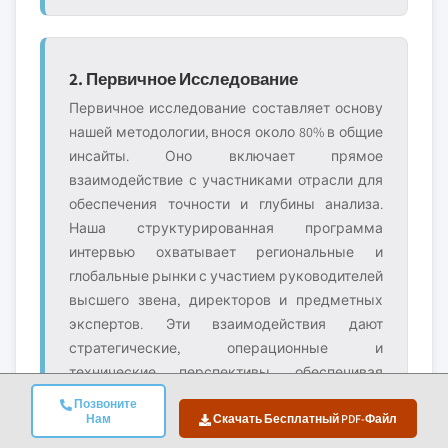
2. Первичное Исследование
Первичное исследование составляет основу
нашей методологии, внося около 80% в общие
инсайты. Оно включает прямое
взаимодействие с участниками отрасли для
обеспечения точности и глубины анализа.
Наша структурированная программа
интервью охватывает региональные и
глобальные рынки с участием руководителей
высшего звена, директоров и предметных
экспертов. Эти взаимодействия дают
стратегические, операционные и
технические перспективы, обеспечивая
всесторонние инсайты и надёжные
Позвоните
рыночные прогнозы.
Нам
Скачать Бесплатный PDF-Файл