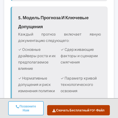
5. Модель Прогноза И Ключевые
Допущения
Каждый прогноз включает явную
документацию следующего:
✓ Основные
✓ Сдерживающие
драйверы роста и их
факторы и сценарии
предполагаемое
смягчения
влияние
✓ Нормативные
✓ Параметр кривой
допущения и риск
технологического
изменения политики
освоения
✓
✓ Конкурентная
Позвоните
Макроэкономические
динамика и
Нам
Скачать Бесплатный PDF-Файл
допущения (рост ВВП,
ожидаемый вход/