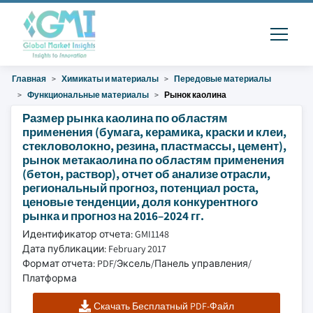
Главная
Химикаты и материалы
Передовые материалы
Функциональные материалы
Рынок каолина
Размер рынка каолина по областям
применения (бумага, керамика, краски и клеи,
стекловолокно, резина, пластмассы, цемент),
рынок метакаолина по областям применения
(бетон, раствор), отчет об анализе отрасли,
региональный прогноз, потенциал роста,
ценовые тенденции, доля конкурентного
рынка и прогноз на 2016–2024 гг.
Идентификатор отчета: GMI1148
Дата публикации: February 2017
Формат отчета: PDF/Эксель/Панель управления/
Платформа
Скачать Бесплатный PDF-Файл