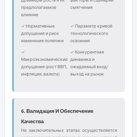
драйверы роста и их
факторы и сценарии
предполагаемое
смягчения
влияние
✓ Нормативные
✓ Параметр кривой
допущения и риск
технологического
изменения политики
освоения
✓
✓ Конкурентная
Макроэкономические
динамика и
допущения (рост ВВП,
ожидаемый вход/
инфляция, валюта)
выход на рынок
6. Валидация И Обеспечение
Качества
На заключительных этапах осуществляется