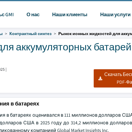
ьс GMI
О нас
Наши клиенты
Наши услуги
ты
Контрактный синтез
Рынок ионных жидкостей для акку
для аккумуляторных батарей
025
|
Скачать Бе
PDF-Ф
ния в батареях
 в батареях оценивался в 111 миллионов долларов США 
долларов США в 2025 году до 314,2 миллионов долларов
икованному компанией Global Market Insights Inc.