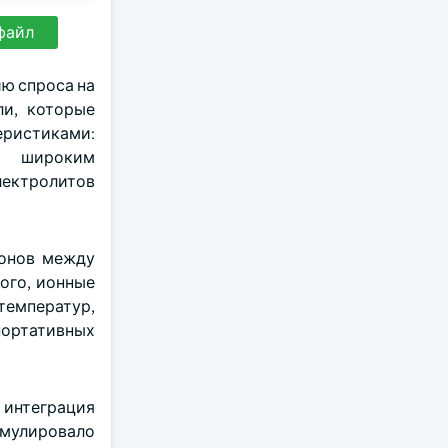
файл
ю спроса на
ли, которые
еристиками:
и широким
лектролитов
ионов между
ого, ионные
температур,
портативных
 интеграция
имулировало