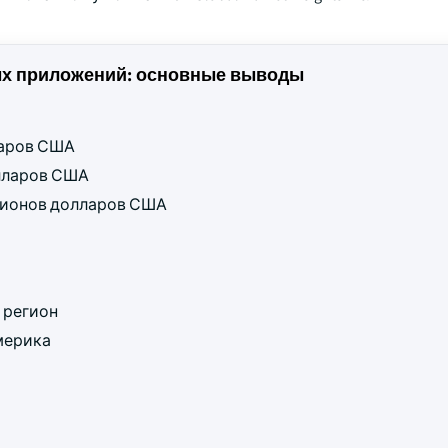
ых приложений: основные выводы
ларов США
олларов США
ллионов долларов США
 регион
мерика