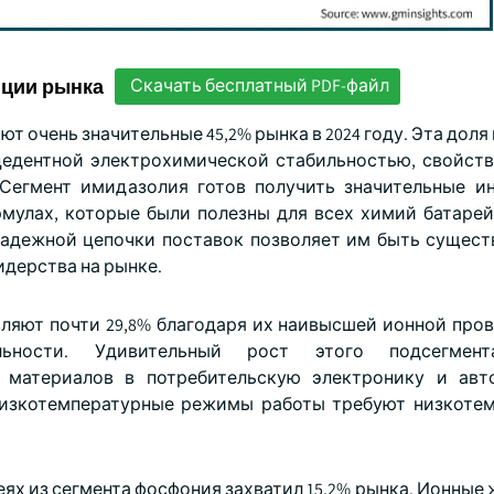
нции рынка
Скачать бесплатный PDF-файл
 очень значительные 45,2% рынка в 2024 году. Эта дол
цедентной электрохимической стабильностью, свойст
Сегмент имидазолия готов получить значительные и
мулах, которые были полезны для всех химий батарей
адежной цепочки поставок позволяет им быть сущест
дерства на рынке.
ляют почти 29,8% благодаря их наивысшей ионной про
ельности. Удивительный рост этого подсегмен
 материалов в потребительскую электронику и авт
низкотемпературные режимы работы требуют низкоте
ях из сегмента фосфония захватил 15,2% рынка. Ионные