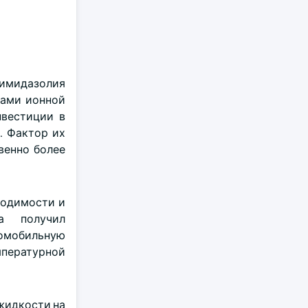
я имидазолия
вами ионной
нвестиции в
. Фактор их
венно более
водимости и
та получил
омобильную
мпературной
 жидкости на