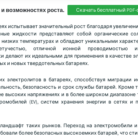
 и возможностях роста.
Скачать бесплатный PDF-
еях испытывает значительный рост благодаря увеличени
нные жидкости представляют собой органические со
о низких температурах и обладают уникальными характ
летучестью, отличной ионной проводимостью 
и делают их идеальными для применения в качестве э
ных и новых твердотельных батареях.
х электролитов в батареях, способствуя миграции 
ьность, безопасность и срок службы батарей. Кроме т
ее высоких напряжениях и в более широком диапазоне 
омобилей (EV), систем хранения энергии в сетях и 
ландшафт таких рынков. Переход на электромобили и
ебовали более безопасных высокоемких батарей, что ст