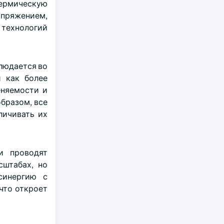
ермическую
апряжением,
 технологий
людается во
 как более
еняемости и
бразом, все
личивать их
и проводят
сштабах, но
синергию с
что откроет