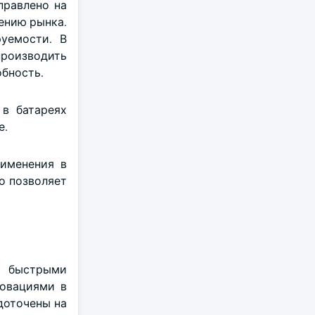
правлено на
ению рынка.
уемости. В
производить
бность.
в батареях
е.
именения в
о позволяет
я быстрыми
овациями в
доточены на