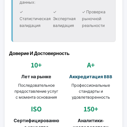
данных:
✓
✓
✓ Проверка
Статистическая
Экспертная
рыночной
валидация
валидация
реальности
Доверие И Достоверность
10+
A+
Лет на рынке
Аккредитация BBB
Последовательное
Профессиональные
предоставление услуг
стандарты и
с момента основания
удовлетворенность
ISO
150+
Сертифицированно
Аналитики-