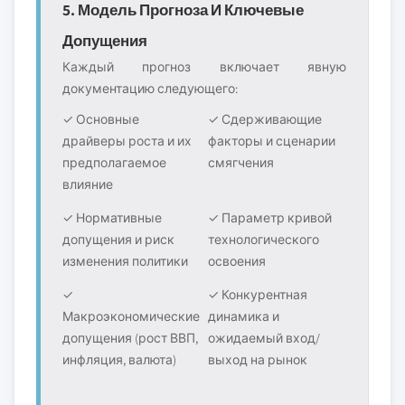
5. Модель Прогноза И Ключевые
Допущения
Каждый прогноз включает явную
документацию следующего:
✓ Основные
✓ Сдерживающие
драйверы роста и их
факторы и сценарии
предполагаемое
смягчения
влияние
✓ Нормативные
✓ Параметр кривой
допущения и риск
технологического
изменения политики
освоения
✓
✓ Конкурентная
Макроэкономические
динамика и
допущения (рост ВВП,
ожидаемый вход/
инфляция, валюта)
выход на рынок