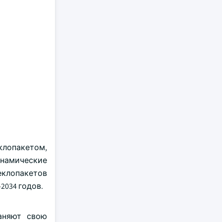
клопакетом,
намические
еклопакетов
2034 годов.
аняют свою