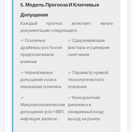
5. Модель Прогноза И Ключевые
Допущения
Каждый прогноз включает явную
документацию следующего:
✓ Основные
✓ Сдерживающие
драйверы роста и их
факторы и сценарии
предполагаемое
смягчения
влияние
✓ Нормативные
✓ Параметр кривой
допущения и риск
технологического
изменения политики
освоения
✓
✓ Конкурентная
Макроэкономические
динамика и
допущения (рост ВВП,
ожидаемый вход/
инфляция, валюта)
выход на рынок