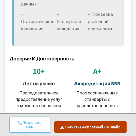
данных:
✓
✓
✓ Проверка
Статистическая
Экспертная
рыночной
валидация
валидация
реальности
Доверие И Достоверность
10+
A+
Лет на рынке
Аккредитация BBB
Последовательное
Профессиональные
предоставление услуг
стандарты и
с момента основания
удовлетворенность
ISO
150+
Позвоните
Нам
Скачать Бесплатный PDF-Файл
Сертифицированно
Аналитики-