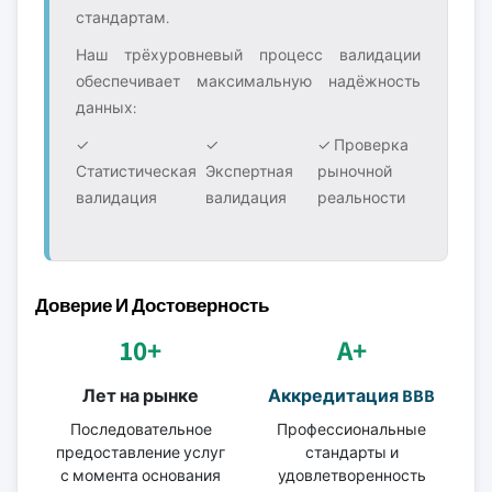
стандартам.
Наш трёхуровневый процесс валидации
обеспечивает максимальную надёжность
данных:
✓
✓
✓ Проверка
Статистическая
Экспертная
рыночной
валидация
валидация
реальности
Доверие И Достоверность
10+
A+
Лет на рынке
Аккредитация BBB
Последовательное
Профессиональные
предоставление услуг
стандарты и
с момента основания
удовлетворенность