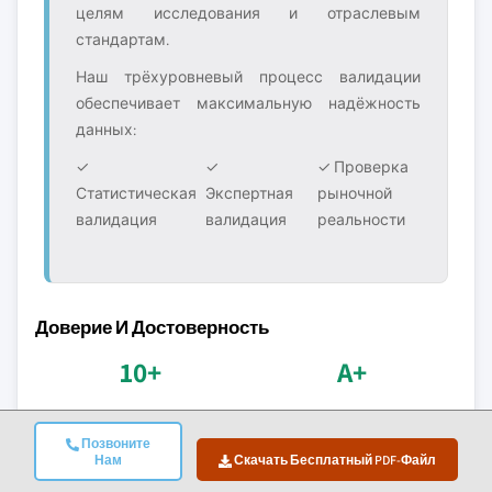
целям исследования и отраслевым
стандартам.
Наш трёхуровневый процесс валидации
обеспечивает максимальную надёжность
данных:
✓
✓
✓ Проверка
Статистическая
Экспертная
рыночной
валидация
валидация
реальности
Доверие И Достоверность
10+
A+
Лет на рынке
Аккредитация BBB
Позвоните
Последовательное
Профессиональные
Нам
Скачать Бесплатный PDF-Файл
предоставление услуг
стандарты и