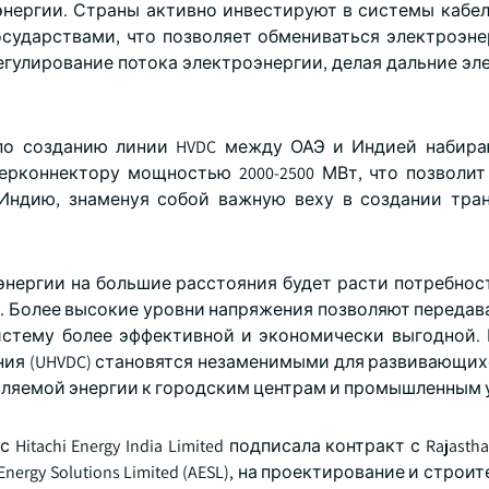
энергии. Страны активно инвестируют в системы кабел
осударствами, что позволяет обмениваться электроэне
егулирование потока электроэнергии, делая дальние эл
ы по созданию линии HVDC между ОАЭ и Индией набир
рконнектору мощностью 2000-2500 МВт, что позволит
Индию, знаменуя собой важную веху в создании тра
энергии на большие расстояния будет расти потребност
. Более высокие уровни напряжения позволяют передав
стему более эффективной и экономически выгодной. 
ния (UHVDC) становятся незаменимыми для развивающих
ляемой энергии к городским центрам и промышленным 
itachi Energy India Limited подписала контракт с Rajasthan
Energy Solutions Limited (AESL), на проектирование и строи