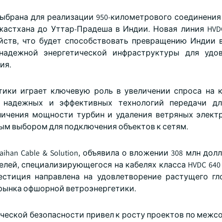
а выбрана для реализации 950-километрового соединения
астхана до Уттар-Прадеша в Индии. Новая линия HVD
йств, что будет способствовать превращению Индии 
надежной энергетической инфраструктуры для удов
ия.
ики играет ключевую роль в увеличении спроса на к
 надежных и эффективных технологий передачи дл
личения мощности турбин и удаления ветряных элект
ным выбором для подключения объектов к сетям.
aihan Cable & Solution, объявила о вложении 308 млн до
лей, специализирующегося на кабелях класса HVDC 640 
естиция направлена на удовлетворение растущего гл
 рынка офшорной ветроэнергетики.
ческой безопасности привел к росту проектов по межс