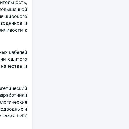
ительность,
повышенной
ля широкого
оводников и
ойчивости к
мных кабелей
нии сшитого
 качества и
ргетический
зработчики
ологические
подводных и
стемах HVDC