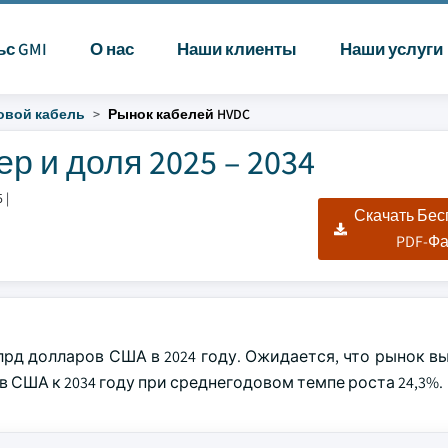
ьс GMI
О нас
Наши клиенты
Наши услуги
овой кабель
Рынок кабелей HVDC
 и доля 2025 – 2034
5
|
Скачать Бе
PDF-Ф
рд долларов США в 2024 году. Ожидается, что рынок вы
в США к 2034 году при среднегодовом темпе роста 24,3%.