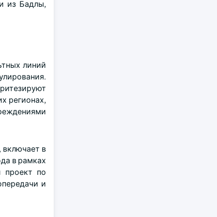
и из Бадлы,
ьтных линий
улирования.
ритезируют
х регионах,
чреждениями
 включает в
ода в рамках
й проект по
опередачи и