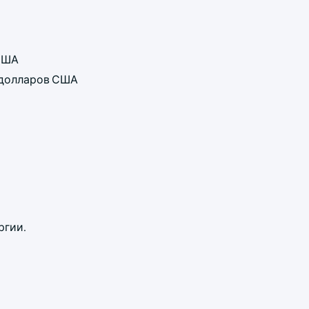
 США
д долларов США
ргии.