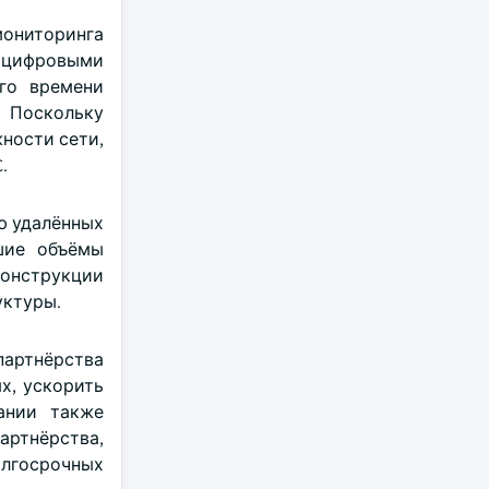
мониторинга
а цифровыми
го времени
 Поскольку
ности сети,
.
ю удалённых
шие объёмы
конструкции
уктуры.
партнёрства
х, ускорить
ании также
ртнёрства,
олгосрочных