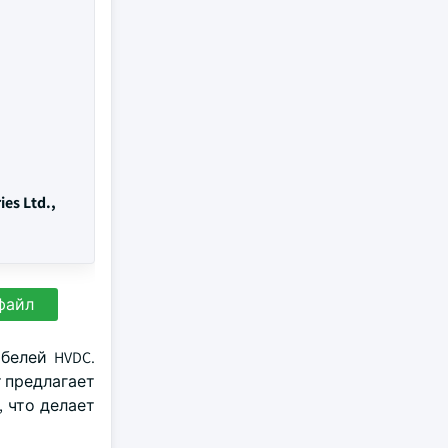
ies Ltd.,
файл
белей HVDC.
т предлагает
 что делает