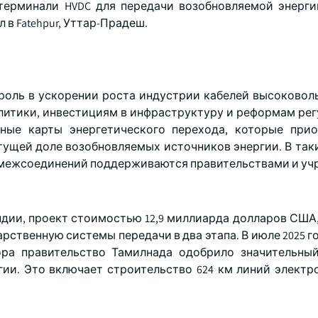
терминали HVDC для передачи возобновляемой энерги
в Fatehpur, Уттар-Прадеш.
роль в ускорении роста индустрии кабелей высоковол
олитики, инвестициям в инфраструктуру и реформам рег
ные карты энергетического перехода, которые прио
тущей доле возобновляемых источников энергии. В таки
ы межсоединений поддерживаются правительствами и у
дии, проект стоимостью 12,9 миллиарда долларов США,
рственную системы передачи в два этапа. В июле 2025 г
ора правительство Тамилнада одобрило значительны
гии. Это включает строительство 624 км линий электр