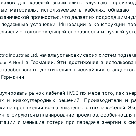
иалов для кабелей значительно улучшают производ
вые материалы, используемые в кабелях, обладают 
еханической прочностью, что делает их подходящими д
 подземные установки. Инновации в конструкции пр
еличению токопроводящей способности и лучшей уст
ctric Industries Ltd. начала установку своих систем подзе
idor A-Nord в Германии. Эти достижения в использова
т способствовать достижению высочайших стандартов
 Германии.
мулировать рынок кабелей HVDC по мере того, как эне
ых и низкоуглеродных решений. Производители и ра
ки на протяжении всего жизненного цикла кабелей. Эк
интегрируются в планирование проектов, особенно для 
атации и меньшие потери при передаче энергии в си