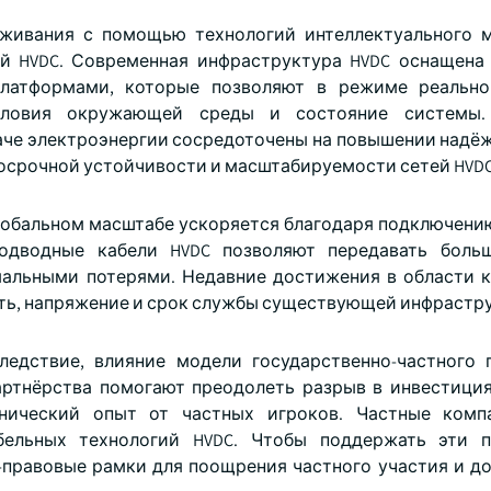
уживания с помощью технологий интеллектуального 
ей HVDC. Современная инфраструктура HVDC оснащен
платформами, которые позволяют в режиме реально
условия окружающей среды и состояние системы.
аче электроэнергии сосредоточены на повышении надёж
госрочной устойчивости и масштабируемости сетей HVDC
глобальном масштабе ускоряется благодаря подключени
одводные кабели HVDC позволяют передавать боль
мальными потерями. Недавние достижения в области 
ть, напряжение и срок службы существующей инфрастр
ледствие, влияние модели государственно-частного 
артнёрства помогают преодолеть разрыв в инвестиция
нический опыт от частных игроков. Частные комп
ельных технологий HVDC. Чтобы поддержать эти па
правовые рамки для поощрения частного участия и д