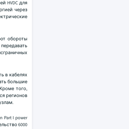
ей HVDC для
ргией через
ектрические
ают обороты
 передавать
нсграничных
ь в кабелях
ать большие
Кроме того,
ся регионов
узлам.
 Part I power
тельство 6000