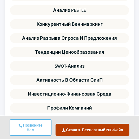
Анализ PESTLE
Конкурентный Бенчмаркинг
Анализ Разрыва Спроса И Предложения
Тенденции Ценообразования
SWOT-Анализ
Активность В Области СииП
Инвестиционно-Финансовая Среда
Профили Компаний
Каждая точка данных в этом отчёте проверена с
Позвоните
Нам
Скачать Бесплатный PDF-Файл
помощью первичных интервью, подлинного
восходящего моделирования и строгой перекрёстной