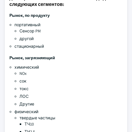
следующих сегментов:
Рынок, по продукту
портативный
Сенсор PM
другой
стационарный
Рынок, загрязняющий
химический
NOx
сок
токс
ЛОС
Другие
физический
твердые частицы
ТЧ10
ТЧ2.5