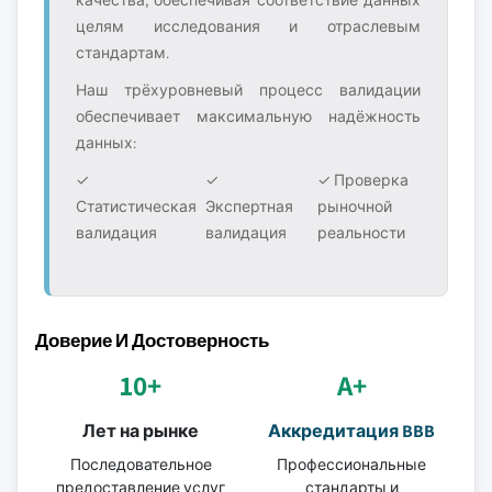
целям исследования и отраслевым
стандартам.
Наш трёхуровневый процесс валидации
обеспечивает максимальную надёжность
данных:
✓
✓
✓ Проверка
Статистическая
Экспертная
рыночной
валидация
валидация
реальности
Доверие И Достоверность
10+
A+
Лет на рынке
Аккредитация BBB
Последовательное
Профессиональные
предоставление услуг
стандарты и