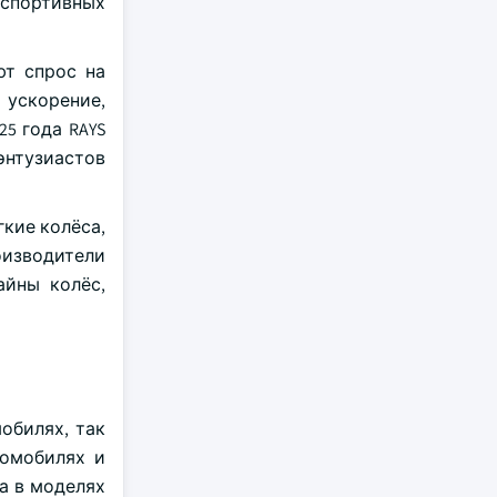
 спортивных
ют спрос на
ускорение,
5 года RAYS
энтузиастов
кие колёса,
изводители
айны колёс,
обилях, так
ромобилях и
на в моделях