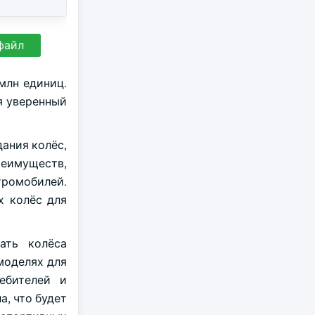
файл
млн единиц.
уя уверенный
ания колёс,
еимуществ,
тромобилей.
х колёс для
ать колёса
моделях для
ебителей и
а, что будет