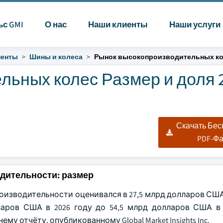
ьс GMI
О нас
Наши клиенты
Наши услуги
ненты
Шины и колеса
Рынок высокопроизводительных к
ьных колес Размер и доля 2
Скачать Бе
PDF-Ф
дительности: размер
изводительности оценивался в 27,5 млрд долларов США 
ларов США в 2026 году до 54,5 млрд долларов США в 
у отчёту, опубликованному Global Market Insights Inc.