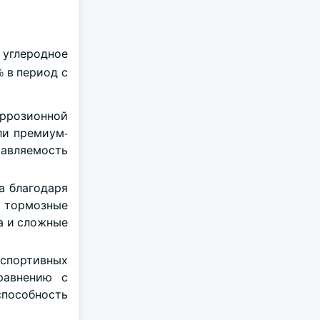
 углеродное
% в период с
ррозионной
ли премиум-
авляемость
а благодаря
и тормозные
а и сложные
 спортивных
равнению с
способность