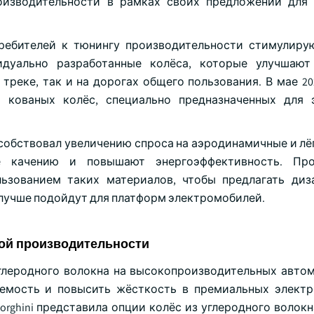
оизводительности в рамках своих предложений для
ребителей к тюнингу производительности стимулиру
дуально разработанные колёса, которые улучшают 
реке, так и на дорогах общего пользования. В мае 202
в кованых колёс, специально предназначенных для 
собствовал увеличению спроса на аэродинамичные и лёг
е качению и повышают энергоэффективность. Про
ьзованием таких материалов, чтобы предлагать диз
лучше подойдут для платформ электромобилей.
ой производительности
глеродного волокна на высокопроизводительных автом
яемость и повысить жёсткость в премиальных элект
orghini представила опции колёс из углеродного волок