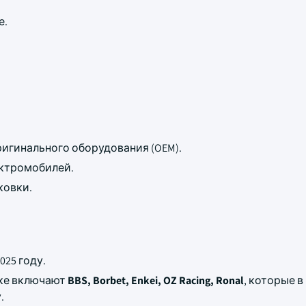
е.
игинального оборудования (OEM).
ектромобилей.
ковки.
025 году.
нке включают
BBS, Borbet, Enkei, OZ Racing, Ronal
, которые в
.