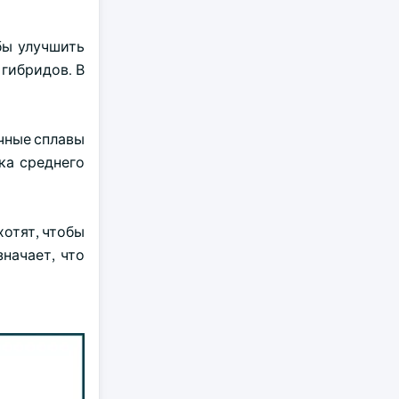
бы улучшить
гибридов. В
очные сплавы
ка среднего
отят, чтобы
начает, что