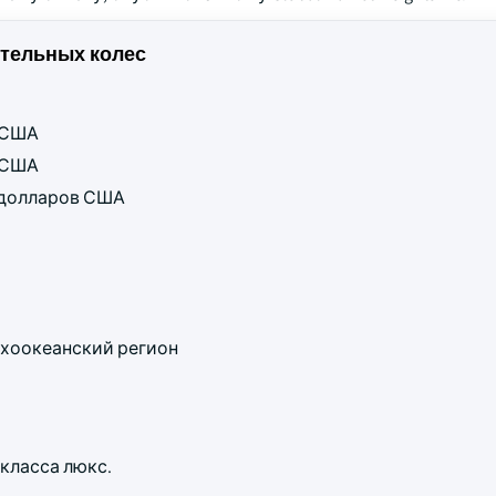
тельных колес
в США
в США
д долларов США
хоокеанский регион
класса люкс.