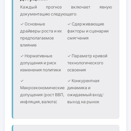
Каждый прогноз включает явную
документацию следующего:
✓ Основные
✓ Сдерживающие
драйверы роста и их
факторы и сценарии
предполагаемое
смягчения
влияние
✓ Нормативные
✓ Параметр кривой
допущения и риск
технологического
изменения политики
освоения
✓
✓ Конкурентная
Макроэкономические
динамика и
допущения (рост ВВП,
ожидаемый вход/
инфляция, валюта)
выход на рынок