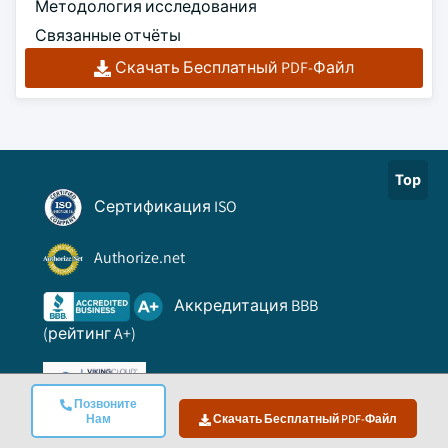
Методология исследования
Связанные отчёты
Скачать Бесплатный PDF-Файл
Top
Сертификация ISO
Authorize.net
Аккредитация BBB
(рейтинг A+)
Доверенный партнер
Позвоните
Нам
Скачать Бесплатный PDF-Файл
Viking Cloud