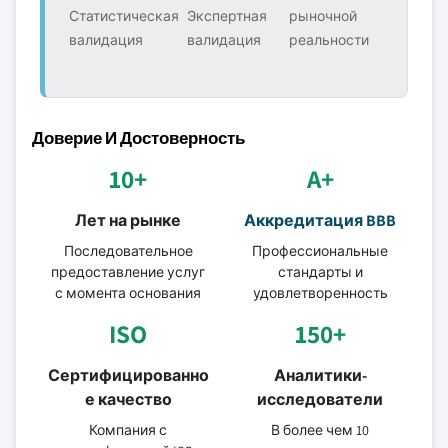
Статистическая
Экспертная
рыночной
валидация
валидация
реальности
Доверие И Достоверность
10+
A+
Лет на рынке
Аккредитация BBB
Последовательное
Профессиональные
предоставление услуг
стандарты и
с момента основания
удовлетворенность
ISO
150+
Сертифицированно
Аналитики-
е качество
исследователи
Компания с
В более чем 10