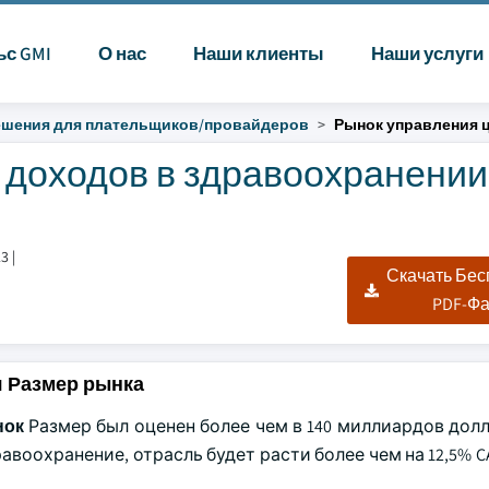
ьс GMI
О нас
Наши клиенты
Наши услуги
ешения для плательщиков/провайдеров
Рынок управления 
 доходов в здравоохранении
23
|
Скачать Бе
PDF-Ф
я Размер рынка
нок
Размер был оценен более чем в 140 миллиардов дол
воохранение, отрасль будет расти более чем на 12,5% CA