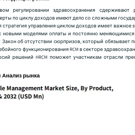
вом регулировании здравоохранения сдерживают 
перты по циклу доходов имеют дело со сложными госуд
я стратегия управления циклом доходов имеет важное з
у с новыми моделями оплаты и постоянно меняющимися
ят Закон об отсутствии сюрпризов, который обязывает 
ебойного функционирования RCM в секторе здравоохране
ерсий решений HRCM поможет участникам отрасли пре
я Анализ рынка