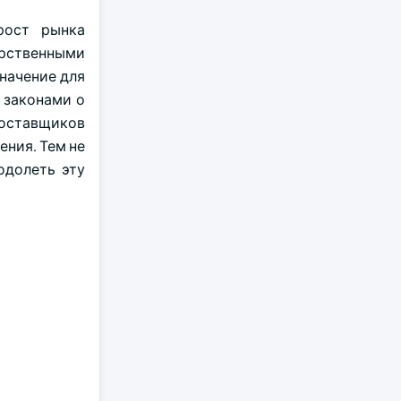
рост рынка
арственными
начение для
 законами о
поставщиков
ния. Тем не
одолеть эту