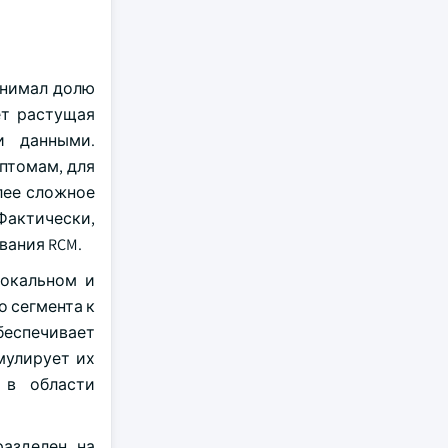
анимал долю
ет растущая
и данными.
птомам, для
лее сложное
Фактически,
вания RCM.
локальном и
о сегмента к
беспечивает
мулирует их
 в области
разделен на