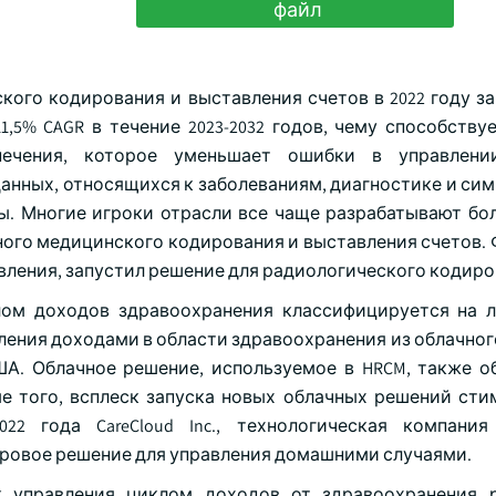
файл
кого кодирования и выставления счетов в 2022 году з
1,5% CAGR в течение 2023-2032 годов, чему способству
печения, которое уменьшает ошибки в управлени
анных, относящихся к заболеваниям, диагностике и сим
. Многие игроки отрасли все чаще разрабатывают бо
ого медицинского кодирования и выставления счетов. 
авления, запустил решение для радиологического кодиро
лом доходов здравоохранения классифицируется на 
ления доходами в области здравоохранения из облачног
США. Облачное решение, используемое в HRCM, также о
е того, всплеск запуска новых облачных решений сти
2 года CareCloud Inc., технологическая компания
ифровое решение для управления домашними случаями.
к управления циклом доходов от здравоохранения 