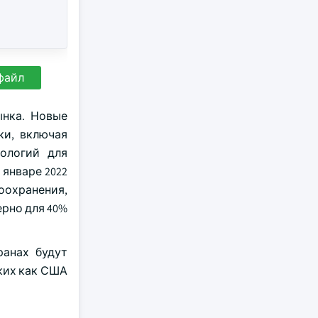
файл
ынка. Новые
ки, включая
нологий для
январе 2022
оохранения,
рно для 40%
ранах будут
ких как США