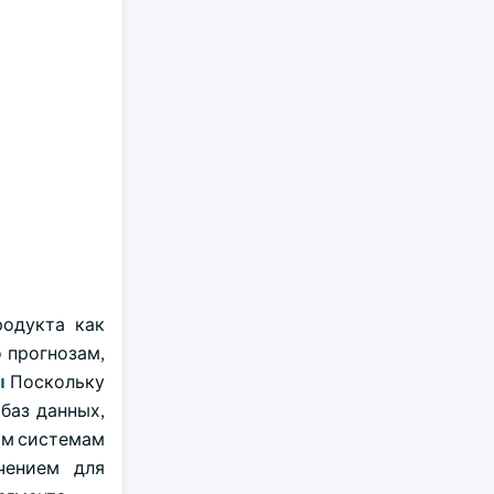
родукта как
о прогнозам,
ы
Поскольку
баз данных,
ым системам
чением для