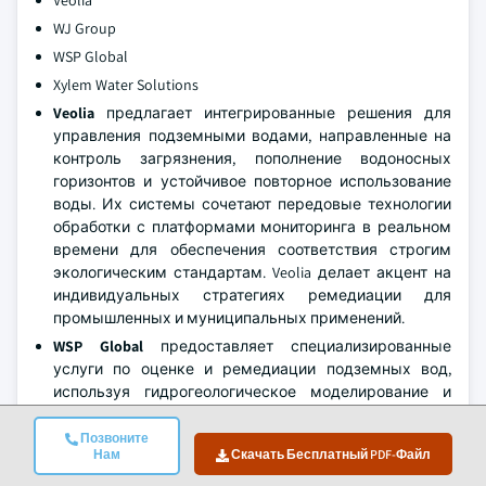
Veolia
WJ Group
WSP Global
Xylem Water Solutions
Veolia
предлагает интегрированные решения для
управления подземными водами, направленные на
контроль загрязнения, пополнение водоносных
горизонтов и устойчивое повторное использование
воды. Их системы сочетают передовые технологии
обработки с платформами мониторинга в реальном
времени для обеспечения соответствия строгим
экологическим стандартам. Veolia делает акцент на
индивидуальных стратегиях ремедиации для
промышленных и муниципальных применений.
WSP Global
предоставляет специализированные
услуги по оценке и ремедиации подземных вод,
используя гидрогеологическое моделирование и
предиктивную аналитику. Их экспертиза включает
управление сложными сценариями загрязнения,
Позвоните
Нам
Скачать Бесплатный PDF-Файл
оптимизацию извлечения подземных вод и
внедрение устойчивых программ пополнения. WSP