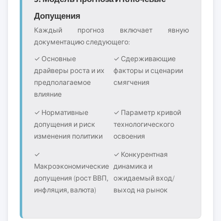
Допущения
Каждый прогноз включает явную
документацию следующего:
✓ Основные
✓ Сдерживающие
драйверы роста и их
факторы и сценарии
предполагаемое
смягчения
влияние
✓ Нормативные
✓ Параметр кривой
допущения и риск
технологического
изменения политики
освоения
✓
✓ Конкурентная
Макроэкономические
динамика и
допущения (рост ВВП,
ожидаемый вход/
инфляция, валюта)
выход на рынок