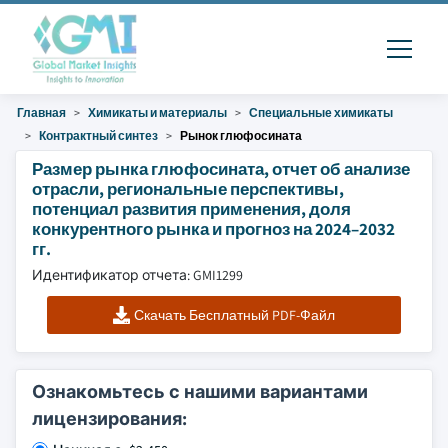
Главная
Химикаты и материалы
Специальные химикаты
Контрактный синтез
Рынок глюфосината
Размер рынка глюфосината, отчет об анализе
отрасли, региональные перспективы,
потенциал развития применения, доля
конкурентного рынка и прогноз на 2024–2032
гг.
Идентификатор отчета: GMI1299
Скачать Бесплатный PDF-Файл
Ознакомьтесь с нашими вариантами
лицензирования: