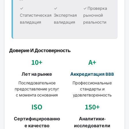
✓
✓
✓ Проверка
Статистическая
Экспертная
рыночной
валидация
валидация
реальности
Доверие И Достоверность
10+
A+
Лет на рынке
Аккредитация BBB
Последовательное
Профессиональные
предоставление услуг
стандарты и
с момента основания
удовлетворенность
ISO
150+
Сертифицированно
Аналитики-
е качество
исследователи