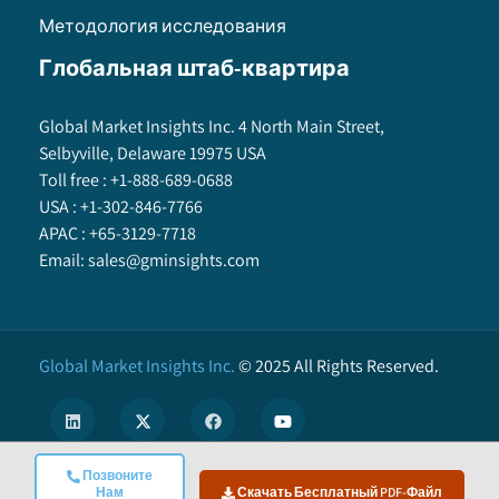
Методология исследования
Глобальная штаб-квартира
Global Market Insights Inc. 4 North Main Street,
Selbyville, Delaware 19975 USA
Toll free :
+1-888-689-0688
USA :
+1-302-846-7766
APAC :
+65-3129-7718
Email:
sales@gminsights.com
Global Market Insights Inc.
©
2025
All Rights Reserved.
Позвоните
X
Нам
Скачать Бесплатный PDF-Файл
We use cookies to enhance user experience. (
Privacy Policy
)