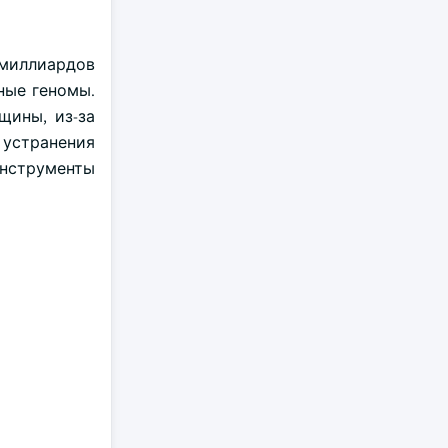
3 миллиардов
ные геномы.
щины, из-за
 устранения
инструменты