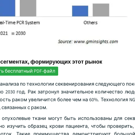
 сегментах, формирующих этот рынок
ть бесплатный PDF-файл
анализа по технологии секвенирования следующего поко
по 2030 год. Рак затронул значительное количество лю
мость раком увеличится более чем на 60%. Технология N
 связанных с раком.
а опухолевые ткани могут быть использованы для сек
о изучить образец крови пациента, чтобы проверить,
воток. Такие преимущества демонстрируют большой