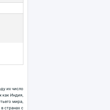
я
оду их число
х как Индия,
етьего мира,
в странах с