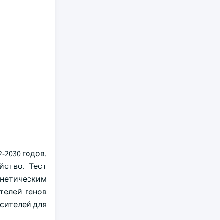
-2030 годов.
йство. Тест
енетическим
телей генов
сителей для