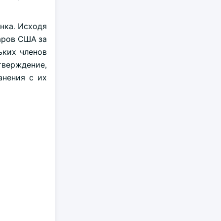
нка. Исходя
ларов США за
ьких членов
тверждение,
анения с их