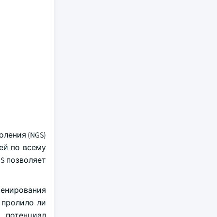
ления (NGS)
дей по всему
GS позволяет
венирования
 пролило ли
 потенциал