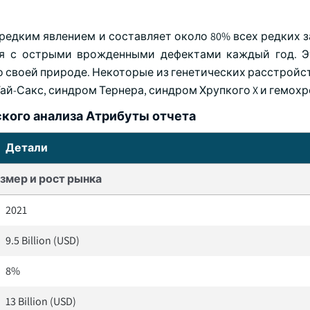
редким явлением и составляет около 80% всех редких з
ся с острыми врожденными дефектами каждый год. 
о своей природе. Некоторые из генетических расстройс
й-Сакс, синдром Тернера, синдром Хрупкого X и гемохр
кого анализа Атрибуты отчета
Детали
змер и рост рынка
2021
9.5 Billion (USD)
8%
13 Billion (USD)