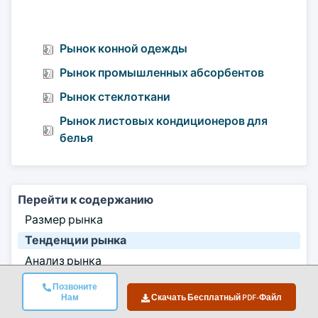
Рынок конной одежды
Рынок промышленных абсорбентов
Рынок стеклоткани
Рынок листовых кондиционеров для
белья
Перейти к содержанию
Размер рынка
Тенденции рынка
Анализ рынка
Доля рынка
Позвоните
Нам
Скачать Бесплатный PDF-Файл
Часто задаваемые вопросы