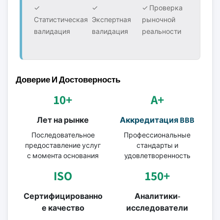
✓
✓
✓ Проверка
Статистическая
Экспертная
рыночной
валидация
валидация
реальности
Доверие И Достоверность
10+
A+
Лет на рынке
Аккредитация BBB
Последовательное
Профессиональные
предоставление услуг
стандарты и
с момента основания
удовлетворенность
ISO
150+
Сертифицированно
Аналитики-
е качество
исследователи