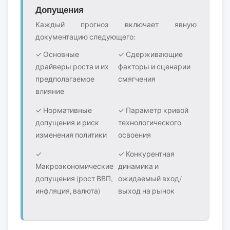
Допущения
Каждый прогноз включает явную
документацию следующего:
✓ Основные
✓ Сдерживающие
драйверы роста и их
факторы и сценарии
предполагаемое
смягчения
влияние
✓ Нормативные
✓ Параметр кривой
допущения и риск
технологического
изменения политики
освоения
✓
✓ Конкурентная
Макроэкономические
динамика и
допущения (рост ВВП,
ожидаемый вход/
инфляция, валюта)
выход на рынок