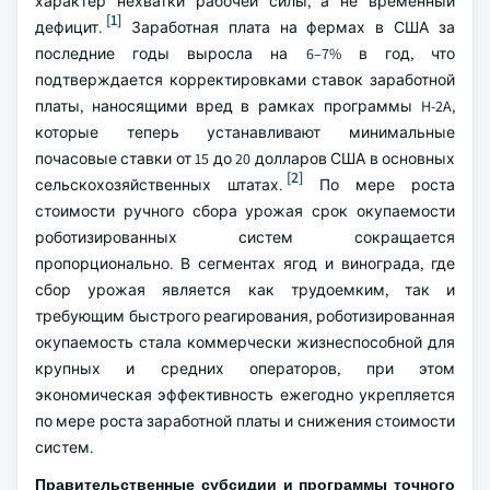
характер нехватки рабочей силы, а не временный
[1]
дефицит.
Заработная плата на фермах в США за
последние годы выросла на 6–7% в год, что
подтверждается корректировками ставок заработной
платы, наносящими вред в рамках программы H-2A,
которые теперь устанавливают минимальные
почасовые ставки от 15 до 20 долларов США в основных
[2]
сельскохозяйственных штатах.
По мере роста
стоимости ручного сбора урожая срок окупаемости
роботизированных систем сокращается
пропорционально. В сегментах ягод и винограда, где
сбор урожая является как трудоемким, так и
требующим быстрого реагирования, роботизированная
окупаемость стала коммерчески жизнеспособной для
крупных и средних операторов, при этом
экономическая эффективность ежегодно укрепляется
по мере роста заработной платы и снижения стоимости
систем.
Правительственные субсидии и программы точного