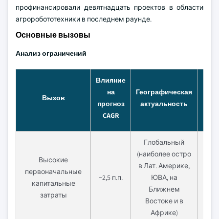
профинансировали девятнадцать проектов в области
агроробототехники в последнем раунде.
Основные вызовы
Анализ ограничений
Влияние
на
Географическая
Вр
Вызов
прогноз
актуальность
CAGR
Глобальный
(наиболее остро
Высокие
в Лат. Америке,
первоначальные
Кра
−2,5 п.п.
ЮВА, на
капитальные
(
Ближнем
затраты
Востоке и в
Африке)