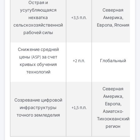
Острая и
усугубляющаяся
Северная
нехватка
+3,5 п.п.
Америка,
п
сельскохозяйственной
Европа, Япония
рабочей силы
Снижение средней
цены (ASP) за счет
+2 п.п.
Глобальный
кривых обучения
технологий
Северная
Америка,
Созревание цифровой
Европа,
инфраструктуры
+1,5 п.п.
Азиатско-
точного земледелия
Тихоокеанский
регион