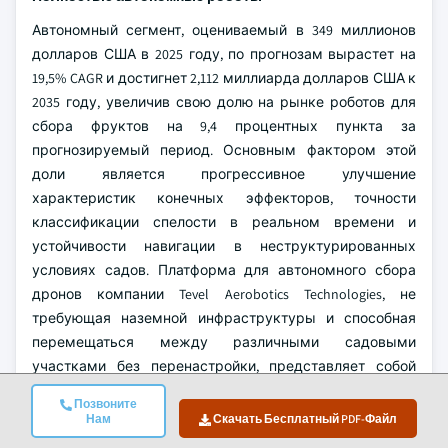
Автономный сегмент, оцениваемый в 349 миллионов
долларов США в 2025 году, по прогнозам вырастет на
19,5% CAGR и достигнет 2,112 миллиарда долларов США к
2035 году, увеличив свою долю на рынке роботов для
сбора фруктов на 9,4 процентных пункта за
прогнозируемый период. Основным фактором этой
доли является прогрессивное улучшение
характеристик конечных эффекторов, точности
классификации спелости в реальном времени и
устойчивости навигации в неструктурированных
условиях садов. Платформа для автономного сбора
дронов компании Tevel Aerobotics Technologies, не
требующая наземной инфраструктуры и способная
перемещаться между различными садовыми
участками без перенастройки, представляет собой
одну из коммерчески внедренных реализаций полной
Позвоните
автономии в операциях по сбору яблок и косточковых
Нам
Скачать Бесплатный PDF-Файл
культур. Платформа для сбора клубники от Dogtooth