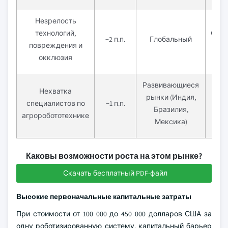
Незрелость
технологий,
Сре
−2 п.п.
Глобальный
повреждения и
(
окклюзия
Развивающиеся
Нехватка
рынки (Индия,
Дол
специалистов по
−1 п.п.
Бразилия,
(
агроробототехнике
Мексика)
Каковы возможности роста на этом рынке?
Скачать бесплатный PDF-файл
Высокие первоначальные капитальные затраты
При стоимости от 100 000 до 450 000 долларов США за
одну роботизированную систему, капитальный барьер