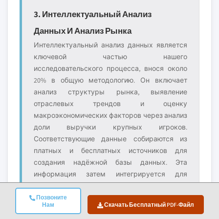
3. Интеллектуальный Анализ
Данных И Анализ Рынка
Интеллектуальный анализ данных является
ключевой частью нашего
исследовательского процесса, внося около
20% в общую методологию. Он включает
анализ структуры рынка, выявление
отраслевых трендов и оценку
макроэкономических факторов через анализ
доли выручки крупных игроков.
Соответствующие данные собираются из
платных и бесплатных источников для
создания надёжной базы данных. Эта
информация затем интегрируется для
поддержки первичных исследований и
оценки размера рынка с валидацией от
Позвоните
Нам
Скачать Бесплатный PDF-Файл
ключевых заинтересованных сторон, таких