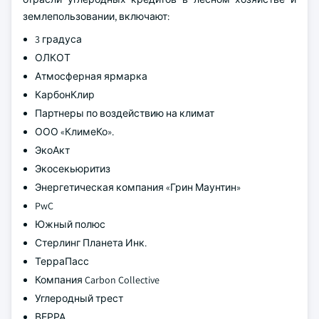
землепользовании, включают:
3 градуса
ОЛКОТ
Атмосферная ярмарка
КарбонКлир
Партнеры по воздействию на климат
ООО «КлимеКо».
ЭкоАкт
Экосекьюритиз
Энергетическая компания «Грин Маунтин»
PwC
Южный полюс
Стерлинг Планета Инк.
ТерраПасс
Компания Carbon Collective
Углеродный трест
ВЕРРА