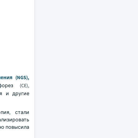
ния (NGS),
орез (CE),
ия и другие
пия, стали
ализировать
но повысила