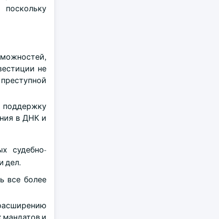
 поскольку
зможностей,
вестиции не
 преступной
 поддержку
ния в ДНК и
ых судебно-
 дел.
ь все более
 расширению
 мандатов и