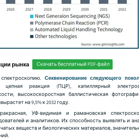
нции рынка
Скачать бесплатный PDF-файл
 спектроскопию.
Секвенирование следующего поколе
я цепная реакция (ПЦР), капиллярный электроф
кости, высокоскоростная баллистическая фотограф
ырастет на 9,5% к 2032 году.
ракрасная, УФ-видимая и рамановская спектроско
ователей и аналитиков. Их способность выявлять и ан
вчатых веществ и биологических материалов, значитель
ний.