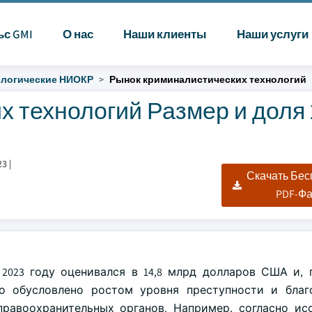
ьс GMI
О нас
Наши клиенты
Наши услуги
логические НИОКР
Рынок криминалистических технологий
 технологий Размер и доля 
23
|
Скачать Бе
PDF-Ф
2023 году оценивался в 14,8 млрд долларов США и, 
что обусловлено ростом уровня преступности и бла
равоохранительных органов. Например, согласно ис