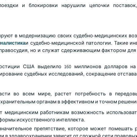
поездки и блокировки нарушили цепочки поставок,
ируют в модернизацию своих судебно-медицинских во
налистика
и судебно-медицинской патологии. Такие ин
правосудия, но и служат сдерживающим фактором для
 юстиции США выделило 160 миллионов долларов на
сирование судебных исследований, сокращение отстава
асти во всем мире, растет потребность в передов
хранительным органам в эффективном и точном решении
ет медицинским работникам возможность использоват
тформы искусственного интеллекта.
значительное препятствие, которое может помешать
и в здравоохранении зависит от сложной сети правовых