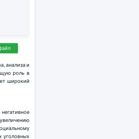
файл
а, анализа и
ющую роль в
ает широкий
 негативное
 увеличению
социальному
х уголовных