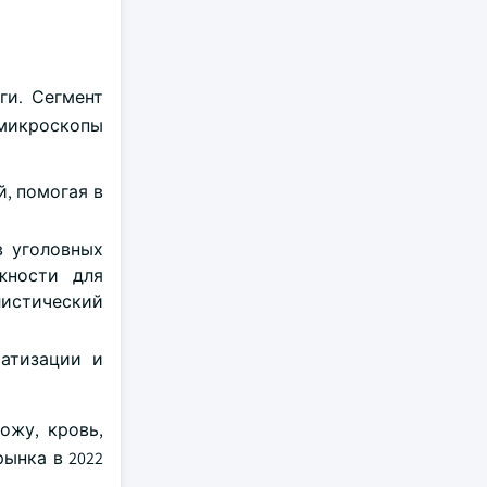
ги. Сегмент
 микроскопы
, помогая в
в уголовных
жности для
листический
матизации и
ожу, кровь,
ынка в 2022