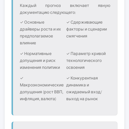
Каждый прогноз включает явную
документацию следующего:
✓ Основные
✓ Сдерживающие
драйверы роста и их
факторы и сценарии
предполагаемое
смягчения
влияние
✓ Нормативные
✓ Параметр кривой
допущения и риск
технологического
изменения политики
освоения
✓
✓ Конкурентная
Макроэкономические
динамика и
допущения (рост ВВП,
ожидаемый вход/
инфляция, валюта)
выход на рынок