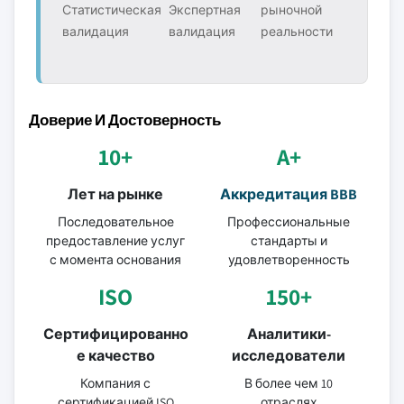
Статистическая
Экспертная
рыночной
валидация
валидация
реальности
Доверие И Достоверность
10+
A+
Лет на рынке
Аккредитация BBB
Последовательное
Профессиональные
предоставление услуг
стандарты и
с момента основания
удовлетворенность
ISO
150+
Сертифицированно
Аналитики-
е качество
исследователи
Компания с
В более чем 10
сертификацией ISO
отраслях