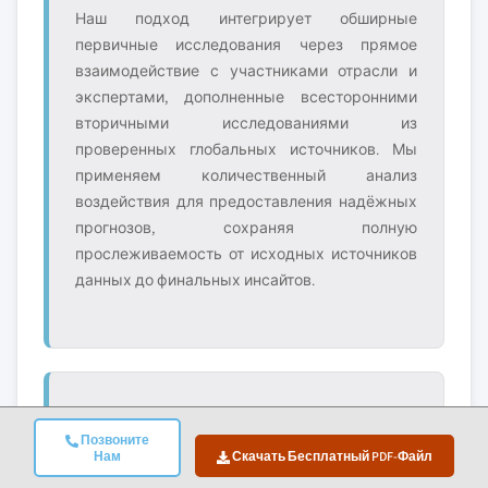
Наш подход интегрирует обширные
первичные исследования через прямое
взаимодействие с участниками отрасли и
экспертами, дополненные всесторонними
вторичными исследованиями из
проверенных глобальных источников. Мы
применяем количественный анализ
воздействия для предоставления надёжных
прогнозов, сохраняя полную
прослеживаемость от исходных источников
данных до финальных инсайтов.
2. Первичное Исследование
Позвоните
Первичное исследование составляет основу
Нам
Скачать Бесплатный PDF-Файл
нашей методологии, внося около 80% в общие